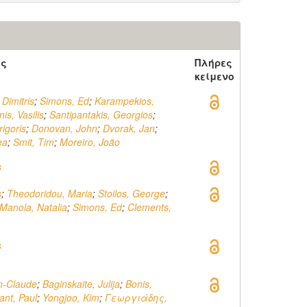
ός
Πλήρες
κείμενο
 Dimitris
;
Simons, Ed
;
Karampekios,
is, Vasilis
;
Santipantakis, Georgios
;
rigoris
;
Donovan, John
;
Dvorak, Jan
;
ea
;
Smit, Tim
;
Moreiro, João
s
s
;
Theodoridou, Maria
;
Stoilos, George
;
Manola, Natalia
;
Simons, Ed
;
Clements,
s
n-Claude
;
Baginskaite, Julija
;
Bonis,
ant, Paul
;
Yongjoo, Kim
;
Γεωργιάδης,