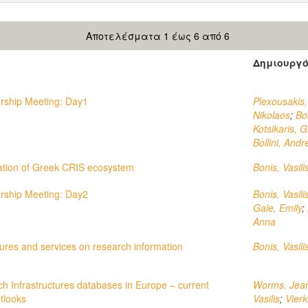
Αποτελέσματα 1 έως 6 από 6
Δημιουργ
rship Meeting: Day1
Plexousakis,
Nikolaos
;
Bon
Kotsikaris, G
Bollini, Andr
ation of Greek CRIS ecosystem
Bonis, Vasili
rship Meeting: Day2
Bonis, Vasili
Gale, Emily
;
Anna
ures and services on research information
Bonis, Vasili
rch Infrastructures databases in Europe – current
Worms, Jea
tlooks
Vasilis
;
Vierk