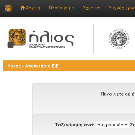
Αρχική
Πλοήγηση
Σχετικά
Συχνές ερω
Skip
navigation
Ήλιος - Αποθετήριο ΕΙΕ
Πηγαίνετε σε έ
Ταξινόμηση ανά:
Σε