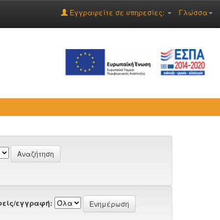
Εγγραφείτε σε υπηρεσίες:
Γλώσσα
είς/εγγραφή: