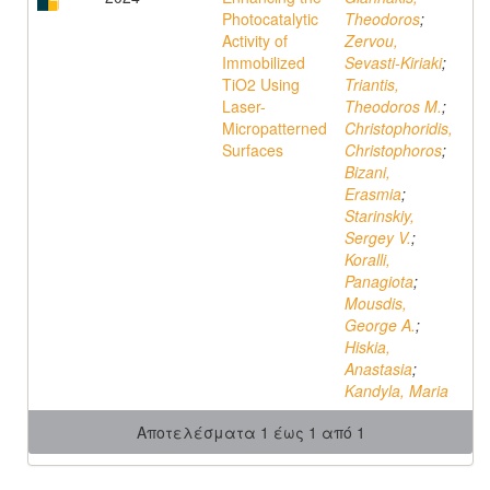
Photocatalytic
Theodoros
;
Activity of
Zervou,
Immobilized
Sevasti-Kiriaki
;
TiO2 Using
Triantis,
Laser-
Theodoros M.
;
Micropatterned
Christophoridis,
Surfaces
Christophoros
;
Bizani,
Erasmia
;
Starinskiy,
Sergey V.
;
Koralli,
Panagiota
;
Mousdis,
George A.
;
Hiskia,
Anastasia
;
Kandyla, Maria
Αποτελέσματα 1 έως 1 από 1