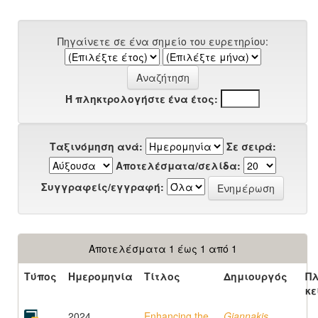
Πηγαίνετε σε ένα σημείο του ευρετηρίου:
Ή πληκτρολογήστε ένα έτος:
Ταξινόμηση ανά:
Σε σειρά:
Αποτελέσματα/σελίδα:
Συγγραφείς/εγγραφή:
Αποτελέσματα 1 έως 1 από 1
Τύπος
Ημερομηνία
Τίτλος
Δημιουργός
Π
κε
2024
Enhancing the
Giannakis,