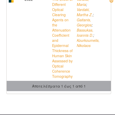
Different
Maria
;
Optical
Vardaki,
Clearing
Martha Z.
;
Agents on
Gaitanis,
the
Georgios
;
Attenuation
Bassukas,
Coefficient
Ioannis D.
;
and
Kourkoumelis,
Epidermal
Nikolaos
Thickness of
Human Skin
Assessed by
Optical
Coherence
Tomography
Αποτελέσματα 1 έως 1 από 1