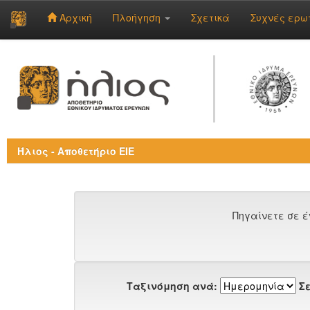
Αρχική
Πλοήγηση
Σχετικά
Συχνές ερω
Skip
navigation
Ήλιος - Αποθετήριο ΕΙΕ
Πηγαίνετε σε έ
Ταξινόμηση ανά:
Σε