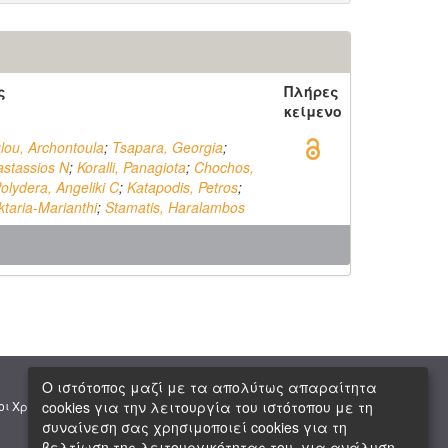
ς
Πλήρες
κείμενο
ou, Archontoula
;
Tsapara, Georgia
;
astassios N
;
Koralli, Panagiota
;
Chochos,
olydera, Angeliki C
;
Katapodis, Petros
;
ktaria-Marianthi
;
Stamatis, Haralambos
Ο ιστότοπος μαζί με τα απολύτως απαραίτητα
|
|
cookies για την λειτουργία του ιστότοπου με τη
οι Χρήσης
Πνευματική Ιδιοκτησία
Copyright © 2026 ΕΙΕ
συναίνεση σας χρησιμοποιεί cookies για τη
βελτίωση της λειτουργικότητας του, για ανάλυση,