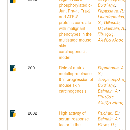
phosphorylated c-
Βασίλης
;
Jun, Fra-1, Fra-2
Papassava, P.
;
and ATF-2
Linardopoulos,
proteins correlate
S.
;
Gillespie,
with malignant
D.
;
Balmain, A.
;
phenotypes in the
Πίντζας,
multistage mouse
Αλέξανδρος
skin
carcinogenesis
model
2001
Role of matrix
Papathoma, A.
metalloproteinase-
S.
;
9 in progression of
Ζουμπουρλής,
mouse skin
Βασίλης
;
carcinogenesis
Balmain, A.
;
Πίντζας,
Αλέξανδρος
2002
High activity of
Psichari, E.
;
serum response
Balmain, A.
;
factor in the
Plows, D.
;