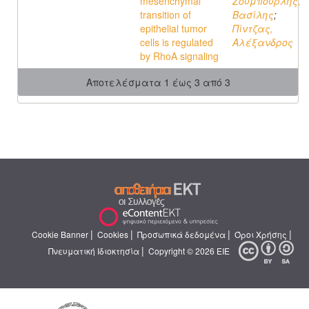
mesenchymal
Ζουμπουρλής,
transition of
Βασίλης
;
epithelial tumor
Πίντζας,
cells is regulated
Αλέξανδρος
by RhoA signaling
Αποτελέσματα 1 έως 3 από 3
|
|
|
|
Cookie Banner
Cookies
Προσωπικά δεδομένα
Όροι Χρήσης
|
Πνευματική Ιδιοκτησία
Copyright © 2026 ΕΙΕ