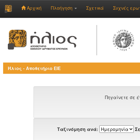
Αρχική
Πλοήγηση
Σχετικά
Συχνές ερω
Skip
navigation
Ήλιος - Αποθετήριο ΕΙΕ
Πηγαίνετε σε έ
Ταξινόμηση ανά:
Σε