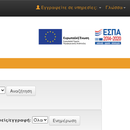
Εγγραφείτε σε υπηρεσίες:
Γλώσσα
είς/εγγραφή: