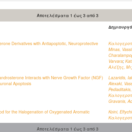
Αποτελέσματα 1 έως 3 από 3
Δημιουργ
rone Derivatives with Antiapoptotic, Neuroprotective
Καλογεροπ
Minas, Vassi
Charalampop
Varvara
;
Kat
Αλέξης, Μι
ndrosterone Interacts with Nerve Growth Factor (NGF)
Lazaridis, I
uronal Apoptosis
Alexaki, Vass
Pediaditakis,
Καλογεροπ
Gravanis, Ac
hod for the Halogenation of Oxygenated Aromatic
Koini, Eftych
Καλογεροπ
Αποτελέσματα 1 έως 3 από 3