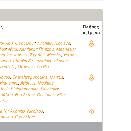
ός
Πλήρες
κείμενο
ούλου, Θεοδώρα
;
Avlonitis, Nicolaos
;
lios
;
Alexi, Xanthippi
;
Pantzou, Athanasia
;
oulos, Ioannis
;
Ζερβού, Μαρία
;
Vergou,
sanou, Efrosini S.
;
Lazaridis, Iakovos
;
χαήλ Ν.
;
Gravanis, Achille
akovos
;
Charalampopoulos, Ioannis
;
ilia-Ismini
;
Avlonitis, Nicolaos
;
 Iosif
;
Efstathopoulos, Paschalis
;
ούλου, Θεοδώρα
;
Castanas, Elias
;
hille
ia N.
;
Avlonitis, Nicolaos
;
ούλου, Θεοδώρα