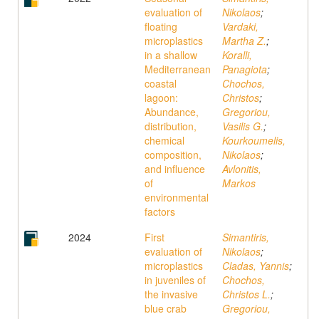
evaluation of
Nikolaos
;
floating
Vardaki,
microplastics
Martha Z.
;
in a shallow
Koralli,
Mediterranean
Panagiota
;
coastal
Chochos,
lagoon:
Christos
;
Abundance,
Gregoriou,
distribution,
Vasilis G.
;
chemical
Kourkoumelis,
composition,
Nikolaos
;
and influence
Avlonitis,
of
Markos
environmental
factors
2024
First
Simantiris,
evaluation of
Nikolaos
;
microplastics
Cladas, Yannis
;
in juveniles of
Chochos,
the invasive
Christos L.
;
blue crab
Gregoriou,