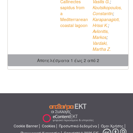
Callinectes
Vasilis G.
;
sapidus from
Koutsikopoulos,
a
Constantin
;
Mediterranean
Karapanagioti,
coastal lagoon
Hrissi K.
;
Avlonitis,
Markos
;
Vardaki,
Martha Z.
Αποτελέσματα 1 έως 2 από 2
|
|
|
|
Cookie Banner
Cookies
Προσωπικά δεδομένα
Όροι Χρήσης
|
Πνευματική Ιδιοκτησία
Copyright © 2026 ΕΙΕ