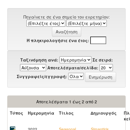
Πηγαίνετε σε ένα σημείο του ευρετηρίου:
Ή πληκτρολογήστε ένα έτος:
Ταξινόμηση ανά:
Σε σειρά:
Αποτελέσματα/σελίδα:
Συγγραφείς/εγγραφή:
Αποτελέσματα 1 έως 2 από 2
Τύπος
Ημερομηνία
Τίτλος
Δημιουργός
Πλ
κε
2022
Seasonal
Simantiris,