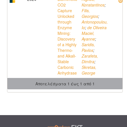
CO2
Konstantinos
;
Capture
Filis,
Unlocked
Georgios
;
through
Antonopoulou,
Enzyme
Io
;
de Oliveira
Mining:
Maciel,
Discovery
Ayanne
;
of a Highly
Saridis,
Thermo-
Pavlos
;
and Alkali-
Zarafeta,
Stable
Dimitra
;
Carbonic
Skretas,
Anhydrase
George
Αποτελέσματα 1 έως 1 από 1