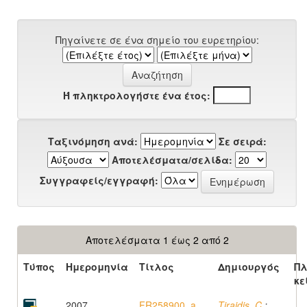
Πηγαίνετε σε ένα σημείο του ευρετηρίου:
Ή πληκτρολογήστε ένα έτος:
Ταξινόμηση ανά:
Σε σειρά:
Αποτελέσματα/σελίδα:
Συγγραφείς/εγγραφή:
Αποτελέσματα 1 έως 2 από 2
Τύπος
Ημερομηνία
Τίτλος
Δημιουργός
Πλ
κε
2007
FR258900, a
Tiraidis, C.
;