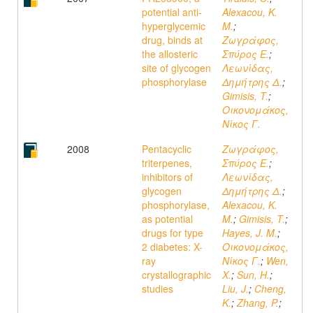
potential anti-
Alexacou, K.
hyperglycemic
M.
;
drug, binds at
Ζωγράφος,
the allosteric
Σπύρος Ε.
;
site of glycogen
Λεωνίδας,
phosphorylase
Δημήτρης Δ.
;
Gimisis, T.
;
Οικονομάκος,
Νίκος Γ.
2008
Pentacyclic
Ζωγράφος,
triterpenes,
Σπύρος Ε.
;
inhibitors of
Λεωνίδας,
glycogen
Δημήτρης Δ.
;
phosphorylase,
Alexacou, K.
as potential
M.
;
Gimisis, T.
;
drugs for type
Hayes, J. M.
;
2 diabetes: X-
Οικονομάκος,
ray
Νίκος Γ.
;
Wen,
crystallographic
X.
;
Sun, H.
;
studies
Liu, J.
;
Cheng,
K.
;
Zhang, P.
;