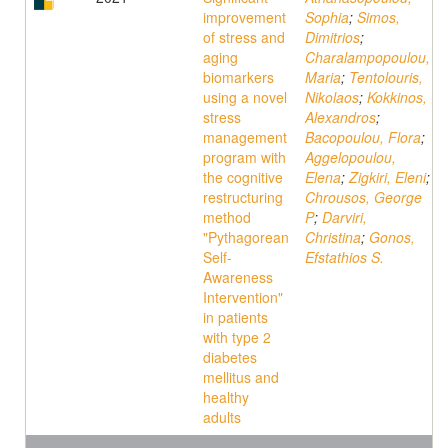
improvement
Sophia
;
Simos,
of stress and
Dimitrios
;
aging
Charalampopoulou,
biomarkers
Maria
;
Tentolouris,
using a novel
Nikolaos
;
Kokkinos,
stress
Alexandros
;
management
Bacopoulou, Flora
;
program with
Aggelopoulou,
the cognitive
Elena
;
Zigkiri, Eleni
;
restructuring
Chrousos, George
method
P
;
Darviri,
"Pythagorean
Christina
;
Gonos,
Self-
Efstathios S.
Awareness
Intervention"
in patients
with type 2
diabetes
mellitus and
healthy
adults