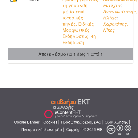
τη γήρανση
Ευτυχία
;
μέσα από
Αναγνωστάκης,
ιστορικές
Ηλίας
;
πηγές, Ειδικές
Χαροκόπος,
Μορφωτικές
Νίκος
Εκδηλώσεις, 4η
Εκδήλωση
Αποτελέσματα 1 έως 1 από 1
|
|
|
|
Cookie Banner
Cookies
Προσωπικά δεδομένα
Όροι Χρήσης
|
Πνευματική Ιδιοκτησία
Copyright © 2026 ΕΙΕ