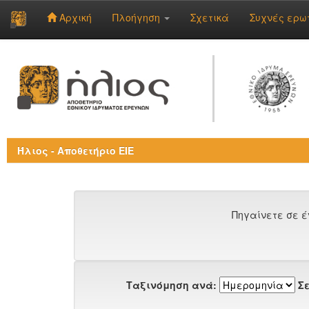
Αρχική
Πλοήγηση
Σχετικά
Συχνές ερω
Skip
navigation
Ήλιος - Αποθετήριο ΕΙΕ
Πηγαίνετε σε έ
Ταξινόμηση ανά:
Σε