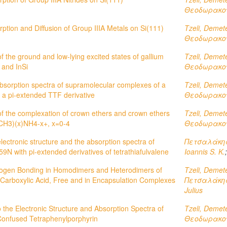
Θεοδωρακο
rption and Diffusion of Group IIIA Metals on Si(111)
Tzeli, Demet
Θεοδωρακο
of the ground and low-lying excited states of gallium
Tzeli, Demet
 and InSi
Θεοδωρακο
absorption spectra of supramolecular complexes of a
Tzeli, Demet
h a pi-extended TTF derivative
Θεοδωρακο
 of the complexation of crown ethers and crown ethers
Tzeli, Demet
h (CH3)(x)NH4-x+, x=0-4
Θεοδωρακο
lectronic structure and the absorption spectra of
Πετσαλάκης
N with pi-extended derivatives of tetrathiafulvalene
Ioannis S. K.
drogen Bonding in Homodimers and Heterodimers of
Tzeli, Demet
 Carboxylic Acid, Free and in Encapsulation Complexes
Πετσαλάκης
Julius
o the Electronic Structure and Absorption Spectra of
Tzeli, Demet
Confused Tetraphenylporphyrin
Θεοδωρακο