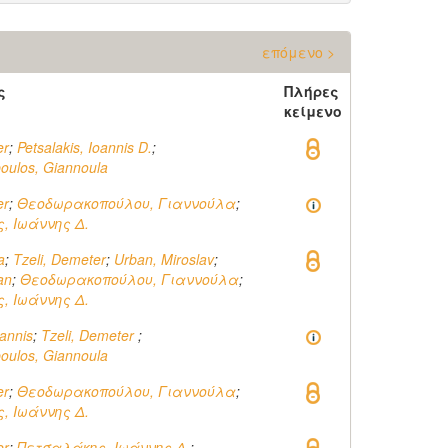
επόμενο >
ς
Πλήρες
κείμενο
er
;
Petsalakis, Ioannis D.
;
oulos, Giannoula
er
;
Θεοδωρακοπούλου, Γιαννούλα
;
, Ιωάννης Δ.
a
;
Tzeli, Demeter
;
Urban, Miroslav
;
an
;
Θεοδωρακοπούλου, Γιαννούλα
;
, Ιωάννης Δ.
oannis
;
Tzeli, Demeter
;
oulos, Giannoula
er
;
Θεοδωρακοπούλου, Γιαννούλα
;
, Ιωάννης Δ.
er
;
Πετσαλάκης, Ιωάννης Δ.
;