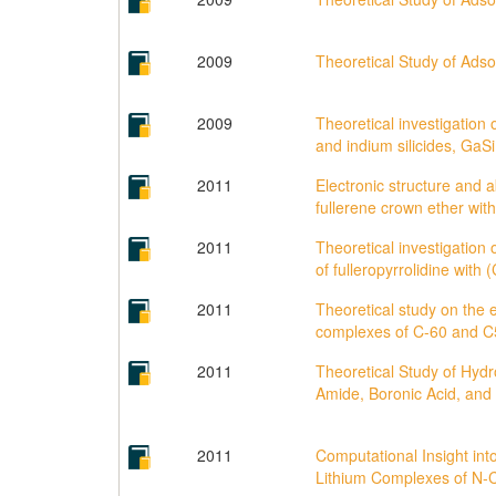
2009
Theoretical Study of Adso
2009
Theoretical investigation 
and indium silicides, GaSi
2011
Electronic structure and 
fullerene crown ether wit
2011
Theoretical investigation
of fulleropyrrolidine wit
2011
Theoretical study on the e
complexes of C-60 and C59
2011
Theoretical Study of Hy
Amide, Boronic Acid, and
2011
Computational Insight int
Lithium Complexes of N-