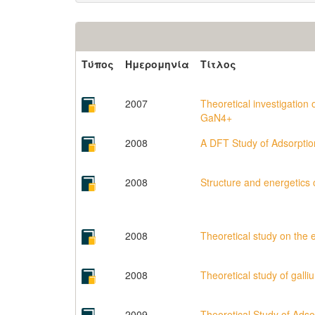
Τύπος
Ημερομηνία
Τίτλος
2007
Theoretical investigation
GaN4+
2008
A DFT Study of Adsorption
2008
Structure and energetics
2008
Theoretical study on the e
2008
Theoretical study of gal
2009
Theoretical Study of Adsor