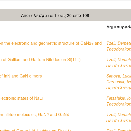
Αποτελέσματα 1 έως 20 από 108
Δημιουργό
 on the electronic and geometric structure of GaN2+ and
Tzeli, Demet
Theodorakop
 of Gallium and Gallium Nitrides on Si(111)
Tzeli, Demet
Πετσαλάκης
 of InN and GaN dimers
Simova, Luci
Cernusak, Iv
Πετσαλάκης
lectronic states of NaLi
Petsalakis, I
Theodorakop
lium nitride molecules, GaN2 and GaN4
Tzeli, Demet
Πετσαλάκης
ption of Group IIIA Nitrides on Si(111)
Tzeli, Demet