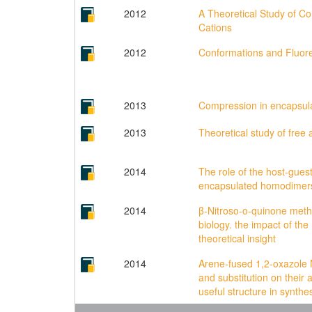
2012
A Theoretical Study of C
Cations
2012
Conformations and Fluore
2013
Compression in encapsul
2013
Theoretical study of free
2014
The role of the host-guest
encapsulated homodimers 
2014
β-Nitroso-o-quinone methi
biology. the impact of the
theoretical insight
2014
Arene-fused 1,2-oxazole N
and substitution on their 
useful structure in synthes