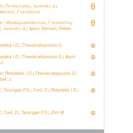
er
;
Πετσαλάκης, Ιωάννης Δ.
;
πούλου, Γιαννούλα
er
;
Θεοδωρακοπούλου, Γιαννούλα
;
, Ιωάννης Δ.
;
Ajami, Dariush
;
Rebek,
alakis I.D.
;
Theodorakopoulos G.
alakis I.D.
;
Theodorakopoulos G.
;
Ajami
 J.
er
;
Petsalakis, I.D.
;
Theodorakopoulos G.
;
bek, J.
.
;
Tsoungas P.G.
;
Tzeli, D.
;
Petsalakis I.D.
;
.
;
Tzeli, D.
;
Tsoungas P.G.
;
Zloh M.