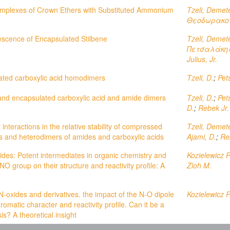
omplexes of Crown Ethers with Substituted Ammonium
Tzeli, Demet
Θεοδωρακο
scence of Encapsulated Stilbene
Tzeli, Demet
Πετσαλάκης
Julius, Jr.
ated carboxylic acid homodimers
Tzeli, D.
;
Pets
 and encapsulated carboxylic acid and amide dimers
Tzeli, D.
;
Pets
D.
;
Rebek Jr.
 interactions in the relative stability of compressed
Tzeli, Demet
and heterodimers of amides and carboxylic acids
Ajami, D.
;
Re
des: Potent intermediates in organic chemistry and
Kozielewicz P
 NO group on their structure and reactivity profile: A
Zloh M.
-oxides and derivatives. the impact of the N-O dipole
Kozielewicz P
aromatic character and reactivity profile. Can it be a
is? A theoretical insight