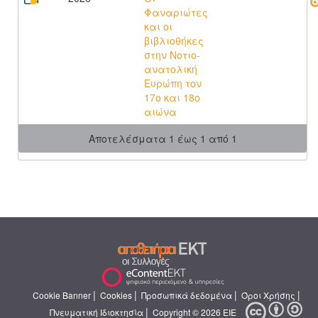
Φαναριώτες
και οι
βιβλιοθήκες
στην Νοτιο-
ανατολική
Ευρώπη τον
17ο και 18ο
αιώνα
Αποτελέσματα 1 έως 1 από 1
|
|
|
|
Cookie Banner
Cookies
Προσωπικά δεδομένα
Όροι Χρήσης
|
Πνευματική Ιδιοκτησία
Copyright © 2026 ΕΙΕ