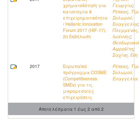
χρηματοδότηση για
Γεωργία
;
καινοτομία &
Ρέκκας, Τίμ
επιχειρηματικότητα
Σολωμού,
/ Hellenic Innovation
Ευαγγελία
;
Forum 2017 (HIF‐17),
Πλεμμένος,
2η Εκδήλωση
Ιωάννης
;
Θεοδωρακά
Αφροδίτη
;
Σαχίνη, Εύη
2017
Ευρωπαϊκό
Ρέκκας, Τίμ
πρόγραμμα COSME
Σολωμού,
(Competitiveness
Ευαγγελία
SMEs) για τις
μικρομεσαίες
επιχειρήσεις
Αποτελέσματα 1 έως 2 από 2