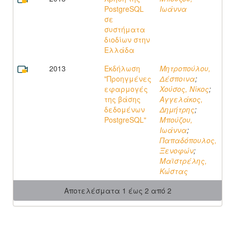
PostgreSQL
Ιωάννα
σε
συστήματα
διοδίων στην
Ελλάδα
2013
Εκδήλωση
Μητροπούλου,
"Προηγμένες
Δέσποινα
;
εφαρμογές
Χούσος, Νίκος
;
της βάσης
Αγγελάκος,
δεδομένων
Δημήτρης
;
PostgreSQL"
Μπούζου,
Ιωάννα
;
Παπαδόπουλος,
Ξενοφών
;
Μαϊστρέλης,
Κώστας
Αποτελέσματα 1 έως 2 από 2