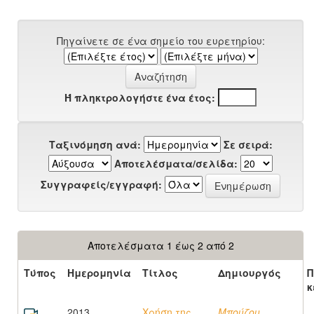
Πηγαίνετε σε ένα σημείο του ευρετηρίου:
Ή πληκτρολογήστε ένα έτος:
Ταξινόμηση ανά:
Σε σειρά:
Αποτελέσματα/σελίδα:
Συγγραφείς/εγγραφή:
Αποτελέσματα 1 έως 2 από 2
Τύπος
Ημερομηνία
Τίτλος
Δημιουργός
Π
κ
2013
Χρήση της
Μπούζου,