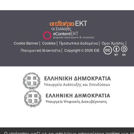
|
|
|
|
Cookie Banner
Cookies
Προσωπικά δεδομένα
Όροι Χρήσης
|
Πνευματική Ιδιοκτησία
Copyright © 2026 ΕΙΕ
Ο ιστότοπος μαζί με τα απολύτως απαραίτητα cookies για τ