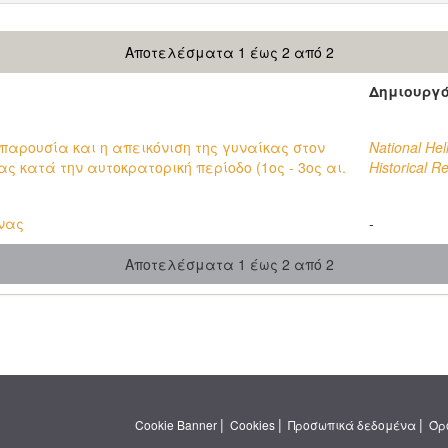
Αποτελέσματα 1 έως 2 από 2
Δημιουργ
 παρουσία και η απεικόνιση της γυναίκας στον
National Hel
ς κατά την αυτοκρατορική περίοδο (1ος - 3ος αι.
Historical R
νας
-
Αποτελέσματα 1 έως 2 από 2
|
|
|
Cookie Banner
Cookies
Προσωπικά δεδομένα
Όρ