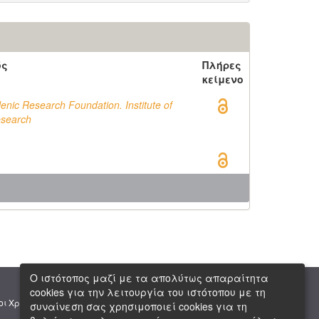
ός
Πλήρες
κείμενο
lenic Research Foundation. Institute of
esearch
Ο ιστότοπος μαζί με τα απολύτως απαραίτητα
cookies για την λειτουργία του ιστότοπου με τη
|
|
οι Χρήσης
Πνευματική Ιδιοκτησία
Copyright © 2026 ΕΙΕ
συναίνεση σας χρησιμοποιεί cookies για τη