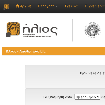
Αρχική
Πλοήγηση
Σχετικά
Συχνές ερω
Skip
navigation
Ήλιος - Αποθετήριο ΕΙΕ
Πηγαίνετε σε έ
Ταξινόμηση ανά:
Σε