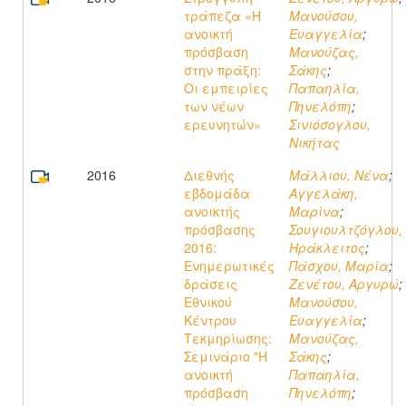
τράπεζα «Η
Μανούσου,
ανοικτή
Ευαγγελία
;
πρόσβαση
Μανούζας,
στην πράξη:
Σάκης
;
Οι εμπειρίες
Παπαηλία,
των νέων
Πηνελόπη
;
ερευνητών»
Σινιόσογλου,
Νικήτας
2016
Διεθνής
Μάλλιου, Νένα
;
εβδομάδα
Αγγελάκη,
ανοικτής
Μαρίνα
;
πρόσβασης
Σουγιουλτζόγλου,
2016:
Ηράκλειτος
;
Ενημερωτικές
Πάσχου, Μαρία
;
δράσεις
Ζενέτου, Αργυρώ
;
Εθνικού
Μανούσου,
Κέντρου
Ευαγγελία
;
Τεκμηρίωσης:
Μανούζας,
Σεμινάριο "Η
Σάκης
;
ανοικτή
Παπαηλία,
πρόσβαση
Πηνελόπη
;