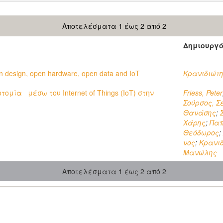
Αποτελέσματα 1 έως 2 από 2
Δημιουργ
design, open hardware, open data and IοT
Κρανιδιώτη
ομία μέσω του Internet of Things (ΙοΤ) στην
Friess, Peter
Σούρσος, Σ
Θανάσης
;
Χάρης
;
Παπ
Θεόδωρος
;
νος
;
Κρανιδ
Μανώλης
Αποτελέσματα 1 έως 2 από 2