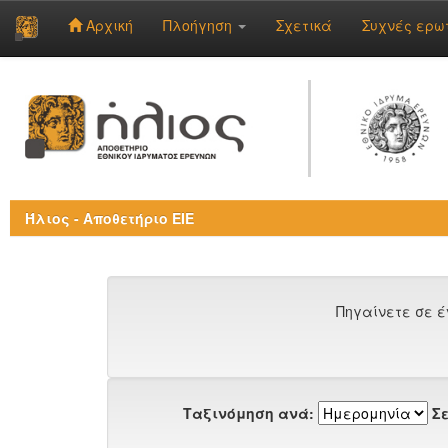
Αρχική
Πλοήγηση
Σχετικά
Συχνές ερω
Skip
navigation
Ήλιος - Αποθετήριο ΕΙΕ
Πηγαίνετε σε έ
Ταξινόμηση ανά:
Σε