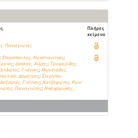
ός
Πλήρες
κείμενο
ς, Παναγιώτης
;
Σπυρόπουλος, Κωνσταντίνος
;
έργιος
;
Δούκας, Χάρης
;
Τρυφερίδης,
Σολδάτος, Γιάννης
;
Μωυσιάδης,
αηλιού, Δημήτρης
;
Στεργίου,
Δοξαράς, Γιάννης
;
Χατζηφώτης, Κων/
ιώτης, Παναγιώτης
;
Νικηφοράκης,