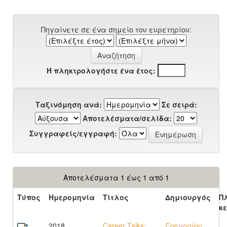
Πηγαίνετε σε ένα σημείο του ευρετηρίου:
Ή πληκτρολογήστε ένα έτος:
Ταξινόμηση ανά:
Σε σειρά:
Αποτελέσματα/σελίδα:
Συγγραφείς/εγγραφή:
Αποτελέσματα 1 έως 1 από 1
Τύπος
Ημερομηνία
Τίτλος
Δημιουργός
Π
κ
2018
Career Talks:
Γρηγορίου,