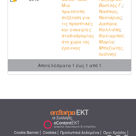
Μια
Βασίλης Γ.
;
πρωτότυπη
Νασίκας,
συζήτηση για
Νεκτάριος
;
τις προοπτικές
Δασύρα,
και ευκαιρίες
Καλλιόπη
;
σταδιοδρομίας
Καλιαμπού,
στο χώρο της
Μαρία
;
έρευνας
Μπαζιώτης,
Ιωάννης
Αποτελέσματα 1 έως 1 από 1
|
|
|
|
Cookie Banner
Cookies
Προσωπικά δεδομένα
Όροι Χρήσης