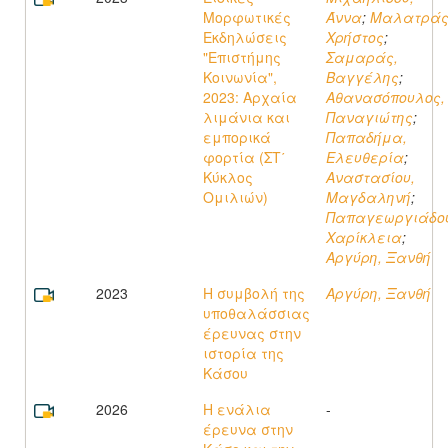
Μορφωτικές
Άννα
;
Μαλατράς
Εκδηλώσεις
Χρήστος
;
"Επιστήμης
Σαμαράς,
Κοινωνία",
Βαγγέλης
;
2023: Αρχαία
Αθανασόπουλος,
λιμάνια και
Παναγιώτης
;
εμπορικά
Παπαδήμα,
φορτία (ΣΤ΄
Ελευθερία
;
Κύκλος
Αναστασίου,
Ομιλιών)
Μαγδαληνή
;
Παπαγεωργιάδο
Χαρίκλεια
;
Αργύρη, Ξανθή
2023
Η συμβολή της
Αργύρη, Ξανθή
υποθαλάσσιας
έρευνας στην
ιστορία της
Κάσου
2026
Η ενάλια
-
έρευνα στην