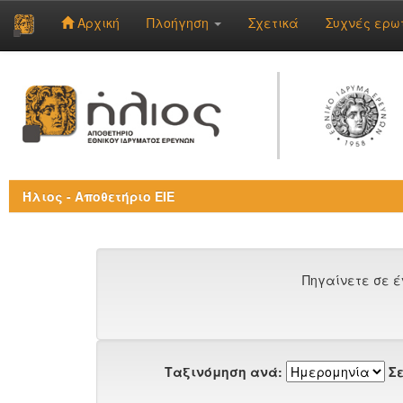
Αρχική
Πλοήγηση
Σχετικά
Συχνές ερω
Skip
navigation
Ήλιος - Αποθετήριο ΕΙΕ
Πηγαίνετε σε έ
Ταξινόμηση ανά:
Σε