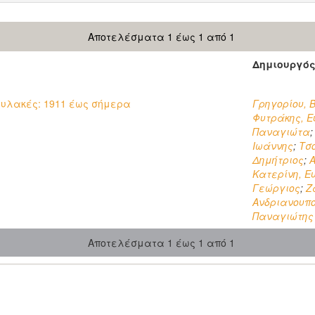
Αποτελέσματα 1 έως 1 από 1
Δημιουργό
Φυλακές: 1911 έως σήμερα
Γρηγορίου, 
Φυτράκης, Ε
Παναγιώτα
Ιωάννης
;
Τσ
Δημήτριος
;
Κατερίνη, 
Γεώργιος
;
Ζ
Ανδριανουπο
Παναγιώτης
Αποτελέσματα 1 έως 1 από 1