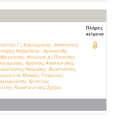
ς
Πλήρες
κείμενο
Βασίλης Γ.
;
Κακλαμάνης, Απόστολος
;
υτύχης
;
Κοζομπόλη - Αμανατίδη,
;
Μαγγανάς, Αντώνιος Δ.
;
Πανούσης,
ουραμάνης, Χρήστος
;
Αποστολάκης,
Αναστάσιος
;
Κουράκης, Αναστάσιος
;
Ευαγγελία
;
Μακρής, Γεώργιος
;
αραφωνίτου, Χριστίνα
;
λίτης, Κωνσταντίνος
;
Σχίζας,