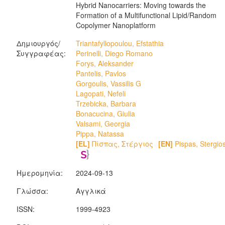
Hybrid Nanocarriers: Moving towards the
Formation of a Multifunctional Lipid/Random
Copolymer Nanoplatform
Δημιουργός/
Triantafyllopoulou, Efstathia
Συγγραφέας:
Perinelli, Diego Romano
Forys, Aleksander
Pantelis, Pavlos
Gorgoulis, Vassilis G
Lagopati, Nefeli
Trzebicka, Barbara
Bonacucina, Giulia
Valsami, Georgia
Pippa, Natassa
[EL]
Πίσπας, Στέργιος
[EN]
Pispas, Stergio
Ημερομηνία:
2024-09-13
Γλώσσα:
Αγγλικά
ISSN:
1999-4923