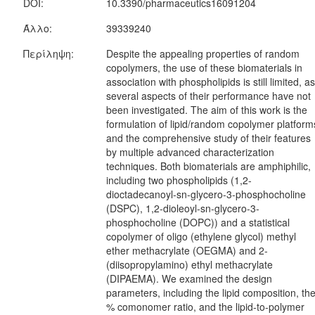
DOI:
10.3390/pharmaceutics16091204
Άλλο:
39339240
Περίληψη:
Despite the appealing properties of random
copolymers, the use of these biomaterials in
association with phospholipids is still limited, as
several aspects of their performance have not
been investigated. The aim of this work is the
formulation of lipid/random copolymer platform
and the comprehensive study of their features
by multiple advanced characterization
techniques. Both biomaterials are amphiphilic,
including two phospholipids (1,2-
dioctadecanoyl-sn-glycero-3-phosphocholine
(DSPC), 1,2-dioleoyl-sn-glycero-3-
phosphocholine (DOPC)) and a statistical
copolymer of oligo (ethylene glycol) methyl
ether methacrylate (OEGMA) and 2-
(diisopropylamino) ethyl methacrylate
(DIPAEMA). We examined the design
parameters, including the lipid composition, th
% comonomer ratio, and the lipid-to-polymer