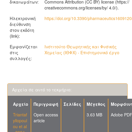
δικαιωμάτων:
Commons Attribution (CC BY) license (https://
creativecommons.org/licenses/by/ 4.0/).
Ηλεκτρονική
https://doi.org/10.3390/pharmaceutics160912
διεύθυνση
στον εκδότη
(link):
Εμφανίζεται
Ινστιτούτο Θεωρητικής και Φυσικής
στις
Χημείας (ΙΘΦΧ) - Επιστημονικό έργο
συλλογές:
Αρχεία σε αυτό το τεκμήριο:
Αρχείο
Περιγραφή
Σελίδες
Μέγεθος
Μορφότυ
Triantaf
Open access
3.63 MB
Adobe PD
yllopoul
article
ou et al