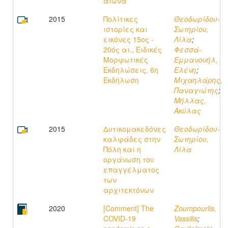
αιώνα
2015
Πολίτικες
Θεοδωρίδου-
ιστορίες και
Σωτηρίου,
εικόνες 15ος -
Λίλα
;
20ός αι., Ειδικές
Φεσσά-
Μορφωτικές
Εμμανουήλ,
Εκδηλώσεις, 6η
Ελένη
;
Εκδήλωση
Μιχαηλάρης,
Παναγιώτης
;
Μήλλας,
Ακύλας
2015
Δυτικομακεδόνες
Θεοδωρίδου-
καλφάδες στην
Σωτηρίου,
Πόλη και η
Λίλα
οργάνωση του
επαγγέλματος
των
αρχιτεκτόνων
2020
[Comment] The
Zoumpourlis,
COVID‑19
Vassilis
;