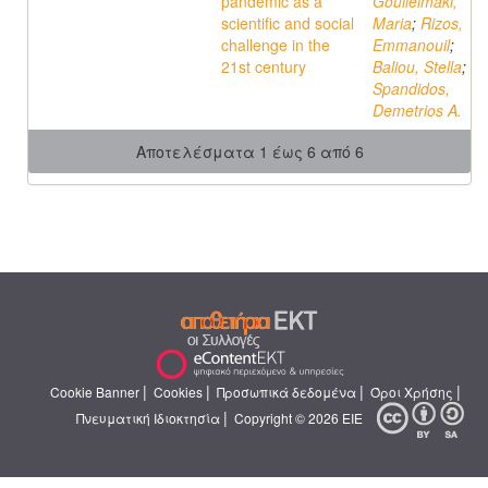
pandemic as a
Goulielmaki,
scientific and social
Maria
;
Rizos,
challenge in the
Emmanouil
;
21st century
Baliou, Stella
;
Spandidos,
Demetrios A.
Αποτελέσματα 1 έως 6 από 6
|
|
|
|
Cookie Banner
Cookies
Προσωπικά δεδομένα
Όροι Χρήσης
|
Πνευματική Ιδιοκτησία
Copyright © 2026 ΕΙΕ