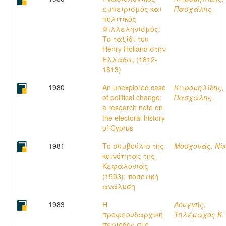
εμπειρισμός και
Πασχάλης
πολιτικός
Φιλλεληνισμός:
Το ταξίδι του
Henry Holland στην
Ελλάδα, (1812-
1813)
1980
An unexplored case
Κιτρομηλίδης,
of political change:
Πασχάλης
a research note on
the electoral history
of Cyprus
1981
Το συμβούλιο της
Μοσχονάς, Νί
κοινότητας της
Κεφαλονιάς
(1593): ποσοτική
ανάλυση
1983
Η
Λουγγής,
προφεουδαρχική
Τηλέμαχος K.
περίοδος στο