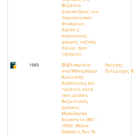
Βυζάντιο:
χαρακτήρας των
παραγωγικών
δυνάμεων,
σχέσεις
παραγωγής,
μορφές ταξικής
πάλης, όροι
(ιστορία)
1983
[Βιβλιοκρισία
Λουγγής,
στο] Μπουρδάρα
Τηλέμαχος K.
Καλλιόπη:
Καθοσίωσις και
τυραννίς κατά
τους μέσους
Βυζαντινούς
χρόνους.
Μακεδονική
δυναστεία (867 -
1056). Αθήνα:
Εκδόσεις Αντ. Ν.