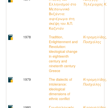
Ελληνισμού στο
Τηλέμαχος K.
Μεσαιωνικό
Βυζάντιο:
αφιέρωμα στη
σκέψη του Α.Π.
Καζντάν
1978
Tradition,
Κιτρομηλίδης,
Enlightenment and
Πασχάλης
Revolution:
ideological change
in eighteenth
century and
ninetenth century
Greece
1979
The dialectic of
Κιτρομηλίδης,
intolerance:
Πασχάλης
ideological
dimensions of
ethnic conflict
1980
Γνωσιολογικός
Κιτρομηλίδης,