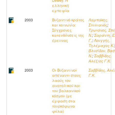
Dewey: Η
ελληνική
εμπειρία
2003
Βυζαντινό κράτος
Λαμπάκης,
και κοινωνία:
Στυλιανός
;
Σύγχρονες
Τρωιάνος, Σπ
κατευθύνσεις της
Ν.
;
Σαράντη, 
έρευνας
Γ.
;
Λουγγής,
Τηλέμαχος K.
;
Βλυσίδου, Βασ
Ν.
;
Σαββίδης,
Αλέξιος Γ.K.
2003
Οι Βυζαντινοί
Σαββίδης, Αλέ
απέναντι στους
Γ.Κ.
λαούς του
ανατολικού και
του βαλκανικού
κόσμου (με
έμφαση στα
τουρκόφωνα
φύλα)