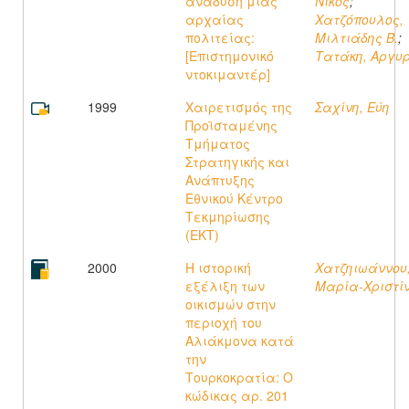
ανάδυση μιας
Νίκος
;
αρχαίας
Χατζόπουλος,
πολιτείας:
Μιλτιάδης Β.
;
[Επιστημονικό
Τατάκη, Αργυ
ντοκιμαντέρ]
1999
Χαιρετισμός της
Σαχίνη, Εύη
Προϊσταμένης
Τμήματος
Στρατηγικής και
Ανάπτυξης
Εθνικού Κέντρο
Τεκμηρίωσης
(ΕΚΤ)
2000
Η ιστορική
Χατζηιωάννου
εξέλιξη των
Μαρία-Χριστί
οικισμών στην
περιοχή του
Αλιάκμονα κατά
την
Τουρκοκρατία: Ο
κώδικας αρ. 201