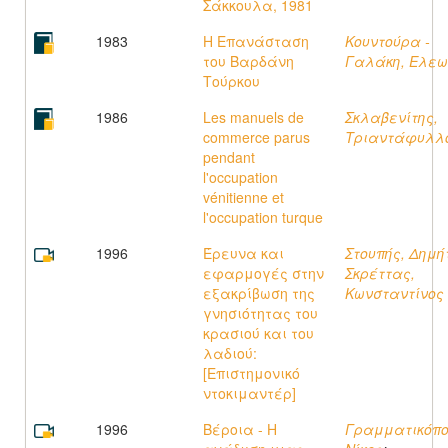
Σάκκουλα, 1981
1983
Η Επανάσταση
Κουντούρα -
του Βαρδάνη
Γαλάκη, Ελε
Τούρκου
1986
Les manuels de
Σκλαβενίτης,
commerce parus
Τριαντάφυλλ
pendant
l'occupation
vénitienne et
l'occupation turque
1996
Έρευνα και
Στουπής, Δημή
εφαρμογές στην
Σκρέττας,
εξακρίβωση της
Κωνσταντίνος 
γνησιότητας του
κρασιού και του
λαδιού:
[Επιστημονικό
ντοκιμαντέρ]
1996
Βέροια - Η
Γραμματικόπο