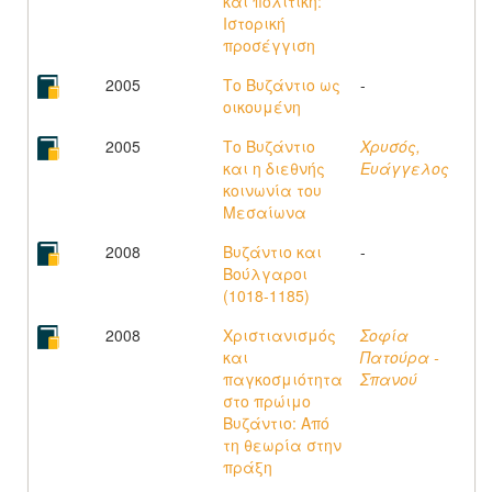
και πολιτική:
Ιστορική
προσέγγιση
2005
Το Βυζάντιο ως
-
οικουμένη
2005
Το Βυζάντιο
Χρυσός,
και η διεθνής
Ευάγγελος
κοινωνία του
Μεσαίωνα
2008
Βυζάντιο και
-
Βούλγαροι
(1018-1185)
2008
Χριστιανισμός
Σοφία
και
Πατούρα -
παγκοσμιότητα
Σπανού
στο πρώιμο
Βυζάντιο: Από
τη θεωρία στην
πράξη