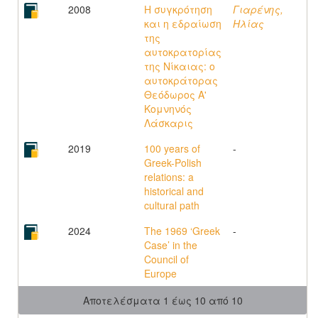
2008
Η συγκρότηση
Γιαρένης,
και η εδραίωση
Ηλίας
της
αυτοκρατορίας
της Νίκαιας: ο
αυτοκράτορας
Θεόδωρος Α'
Κομνηνός
Λάσκαρις
2019
100 years of
-
Greek-Polish
relations: a
historical and
cultural path
2024
The 1969 ‘Greek
-
Case’ in the
Council of
Europe
Αποτελέσματα 1 έως 10 από 10