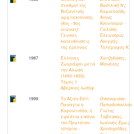
σταθμοί της
Βασιλική Ν.
;
Βυζαντινής
Καμαλούδη,
αρχιτεκτονικής
Αννα
;
(4ος - 9ος
Κουντούρα -
αιώνας):
Γαλάκη,
Γενικές
Ελεωνόρα
;
κατευθύνσεις
Λουγγής,
της έρευνας
Τηλέμαχος K.
1987
Έλληνες
Χατζηδάκης,
Ζωγράφοι μετά
Μανόλης
την Άλωση
(1450-1830):
Tόμος 1
Αβέρκιος-Ιωσήφ
1999
Το Αξιον Εστί:
Οικονομάκη-
Παναγία η
Παπαδοπούλου,
Καρυώτισσα, η
Γιώτα
;
εφέστια εικόνα
Ταβλάκης,
του Πρωτάτου:
Ιωάννης Εμμ.
;
ιστορία -
Χρυσοχοΐδης,