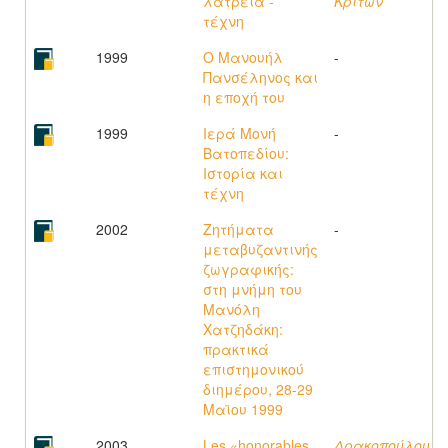
λατρεία -
Κρίτων
τέχνη
1999
Ο Μανουήλ
-
Πανσέληνος και
η εποχή του
1999
Ιερά Μονή
-
Βατοπεδίου:
Ιστορία και
τέχνη
2002
Ζητήματα
-
μεταβυζαντινής
ζωγραφικής:
στη μνήμη του
Μανόλη
Χατζηδάκη:
πρακτικά
επιστημονικού
διημέρου, 28-29
Μαϊου 1999
2003
Les «honorables
Δρακοπούλου,