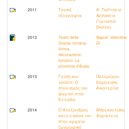
2011
Τονική
Α΄ Τοσίτσειο -
οξυγραφία
Αρσάκειο
Γυμνάσιο
Εκάλης
2013
Teatri della
Napoli, Valentina
Grecia romana:
Di
forma,
decorazione,
funzioni. La
provincia d’Acaia.
2013
Γεύση και
Πολυμέρου-
γούστο: Ο
Καμηλάκη,
στολισμός του
Αικατερίνη
ψωμιού στην
Ελλάδα
2014
Ο Αλέξανδρος
Μπρεκουλάκη,
και η εικόνα του
Χαρίκλεια
στην αρχαία
ζωγραφική