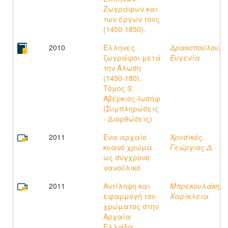
Ζωγράφων και
των έργων τους
(1450-1850).
2010
Έλληνες
Δρακοπούλου,
ζωγράφοι μετά
Ευγενία
την Άλωση
(1450-180).
Τόμος 3:
Αβέρκιος-Ιωσήφ
(Συμπληρώσεις
- Διορθώσεις)
2011
Ένα αρχαίο
Χρυσικός,
κυανό χρώμα
Γεώργιος Δ.
ως σύγχρονο
νανοϋλικό
2011
Αντίληψη και
Μπρεκουλάκη,
εφαρμογή του
Χαρίκλεια
χρώματος στην
Αρχαία
Ελλάδα