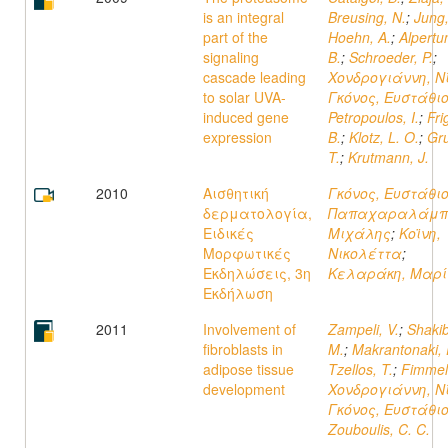
is an integral
Breusing, N.
;
Jung,
part of the
Hoehn, A.
;
Alpertu
signaling
B.
;
Schroeder, P.
;
cascade leading
Χονδρογιάννη, Ν
to solar UVA-
Γκόνος, Ευστάθι
induced gene
Petropoulos, I.
;
Fri
expression
B.
;
Klotz, L. O.
;
Gr
T.
;
Krutmann, J.
2010
Αισθητική
Γκόνος, Ευστάθι
δερματολογία,
Παπαχαραλάμπ
Ειδικές
Μιχάλης
;
Κοϊνη,
Μορφωτικές
Νικολέττα
;
Εκδηλώσεις, 3η
Κελαράκη, Μαρ
Εκδήλωση
2011
Involvement of
Zampeli, V.
;
Shakib
fibroblasts in
M.
;
Makrantonaki, 
adipose tissue
Tzellos, T.
;
Fimmel
development
Χονδρογιάννη, Ν
Γκόνος, Ευστάθι
Zouboulis, C. C.