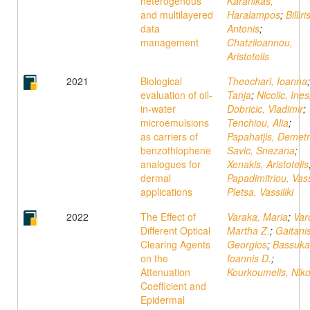
heterogenous
Karanikas,
and multilayered
Haralampos
;
Billiri
data
Antonis
;
management
Chatziioannou,
Aristotelis
2021
Biological
Theochari, Ioanna
evaluation of oil-
Tanja
;
Nicolic, Ines
in-water
Dobricic, Vladimir
;
microemulsions
Tenchiou, Alia
;
as carriers of
Papahatjis, Demetr
benzothiophene
Savic, Snezana
;
analogues for
Xenakis, Aristotelis
dermal
Papadimitriou, Vassi
applications
Pletsa, Vassiliki
2022
The Effect of
Varaka, Maria
;
Var
Different Optical
Martha Z.
;
Gaitanis
Clearing Agents
Georgios
;
Bassuka
on the
Ioannis D.
;
Attenuation
Kourkoumelis, Nik
Coefficient and
Epidermal