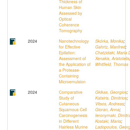
Thickness of
Human Skin
Assessed by
Optical
Coherence
Tomography
2024
Nanotechnology
Skórka, Monika
;
for Effective
Gahrtz, Manfred
;
Epilation:
Chatzidaki, Maria 
Assessment of
Xenakis, Aristotelis
the Application of
Whitfield, Thomas
a Protease-
Containing
Microemulsion
2024
Comparative
Gkikas, Georgios
;
Study of
Katsiris, Dimitrios
;
Cutaneous
Vitsos, Andreas
;
Squamous Cell
Gioran, Anna
;
Carcinogenesis
Ieronymaki, Dimitr
in Different
Kostaki, Maria
;
Hairless Murine
Ladopoulos, Georg