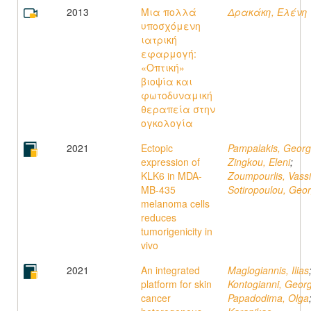
2013
Μια πολλά
Δρακάκη, Ελένη
υποσχόμενη
ιατρική
εφαρμογή:
«Οπτική»
βιοψία και
φωτοδυναμική
θεραπεία στην
ογκολογία
2021
Ectopic
Pampalakis, Georg
expression of
Zingkou, Eleni
;
KLK6 in MDA-
Zoumpourlis, Vassi
MB-435
Sotiropoulou, Geor
melanoma cells
reduces
tumorigenicity in
vivo
2021
An integrated
Maglogiannis, Ilias
platform for skin
Kontogianni, Georg
cancer
Papadodima, Olga