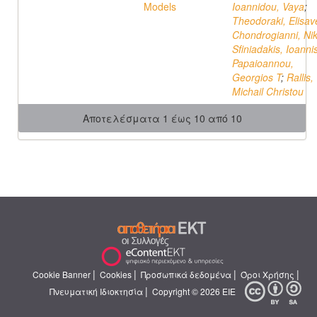
Models
Ioannidou, Vaya
;
Theodoraki, Elisav
Chondrogianni, Nik
Sfiniadakis, Ioanni
Papaioannou,
Georgios T
;
Rallis,
Michail Christou
Αποτελέσματα 1 έως 10 από 10
|
|
|
|
Cookie Banner
Cookies
Προσωπικά δεδομένα
Όροι Χρήσης
|
Πνευματική Ιδιοκτησία
Copyright © 2026 ΕΙΕ