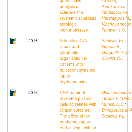
quantitative
Γκιάλη,
analysis of
Αποστολία
;
scleroderma
Moutsopoulos,
(systemic sclerosis)
Haralampos M.
;
serologic
Vlachoyiannopo
immunoassays
Panayiotis G.
2016
Defective DNA
Souliotis V.L.
;
repair and
Vougas K.
;
chromatin
Gorgoulis V.G.
;
organization in
Sfikakis P.P.
patients with
quiescent systemic
lupus
erythematosus
2016
DNA repair of
Gkotzamanidou
myeloma plasma
Terpos E.
;
Bami
cells correlates with
Munshi N.C.
;
clinical outcome:
Dimopoulos M.A
The effect of the
Souliotis V.L.
nonhomologous
end-joining inhibitor