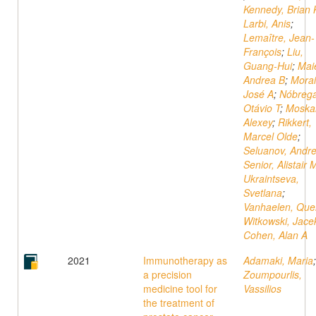
Kennedy, Brian 
Larbi, Anis
;
Lemaître, Jean-
François
;
Liu,
Guang-Hui
;
Maie
Andrea B
;
Morai
José A
;
Nóbrega
Otávio T
;
Moskal
Alexey
;
Rikkert,
Marcel Olde
;
Seluanov, Andre
Senior, Alistair 
Ukraintseva,
Svetlana
;
Vanhaelen, Que
Witkowski, Jace
Cohen, Alan A
2021
Immunotherapy as
Adamaki, Maria
;
a precision
Zoumpourlis,
medicine tool for
Vassilios
the treatment of