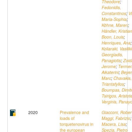
Theodore
;
Fedonidis,
Constantinos
;
Vi
Maria-Sophia
;
Köhne, Maren
;
Händler, Kristia
Boon, Louis
;
Henriques, Ana
;
Koliaraki, Vasiliki
Georgiadis,
Panagiotis
;
Zoid
Jerome
;
Terment
Aikaterini
;
Beyer
Marc
;
Chavakis,
Triantafyllos
;
Boumpas, Dimitr
Tsirigos, Aristote
Verginis, Panayo
2020
Prevalence and
Giacconi, Rober
loads of
Maggi, Fabrizio
;
torquetenovirus in
Macera, Lisa
;
the european
Spezia, Pietro