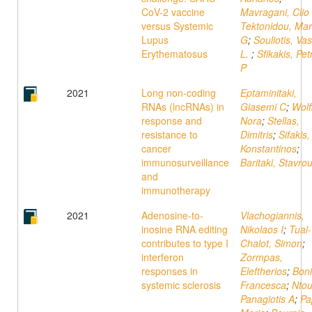
CoV-2 vaccine
Mavragani, Clio
versus Systemic
Tektonidou, Mar
Lupus
G
;
Souliotis, Vas
Erythematosus
L.
;
Sfikakis, Pet
P
2021
Long non-coding
Eptaminitaki,
RNAs (lncRNAs) in
Giasemi C
;
Wolf
response and
Nora
;
Stellas,
resistance to
Dimitris
;
Sifakis,
cancer
Konstantinos
;
immunosurveillance
Baritaki, Stavrou
and
immunotherapy
2021
Adenosine-to-
Vlachogiannis,
inosine RNA editing
Nikolaos I
;
Tual-
contributes to type I
Chalot, Simon
;
interferon
Zormpas,
responses in
Eleftherios
;
Boni
systemic sclerosis
Francesca
;
Ntou
Panagiotis A
;
Pa