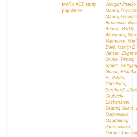
MARK-AGE study
Giorgio
;
Pistello,
population
Mauro
;
Provincia
Mauro
;
Piacenz
Francesco
;
Bass
Andrea
;
Bürkle,
Alexander
;
More
Villanueva, Mar
Dollé, Martijn E 
Jansen, Eugène
Grune, Tilman
;
Stuetz, Wolfgan
Gonos, Efstathi
S.
;
Schön,
Christiane
;
Bernhardt, Jürg
Grubeck-
Loebenstein,
Beatrix
;
Sikora,
Dudkowska,
Magdalena
;
Janiszewska,
Dorota
;
Toussain