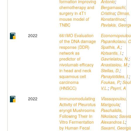
formation improving
Antonio
;
chemotherapy and
Bergamaschi,
surgery in 4T1
Cristina
;
Dimas,
mouse model of
Konstantinos
;
TNBC
Pavlakis, Georg
2022
661MO Evaluation
Economopoulou,
of the DNA damage
Papanikolaou, C
response (DDR)
Spathis, A.
;
network as
Kotsantis, I.
;
predictor of
Gavrielatou, N.
;
nivolumab efficacy
Anastasiou, M.
;
in head and neck
Stellas, D.
;
squamous cell
Panayiotides, I.
;
carcinoma
Foukas, P.
;
Souli
(HNSCC)
V.L.
;
Psyrri, A
2022
Immunomodulating
Vlassopoulou,
Activity of Pleurotus
Marigoula
;
eryngii Mushrooms
Paschalidis,
Following Their In
Nikolaos
;
Savvid
Vitro Fermentation
Alexandros L
;
by Human Fecal
Saxami, Georgi