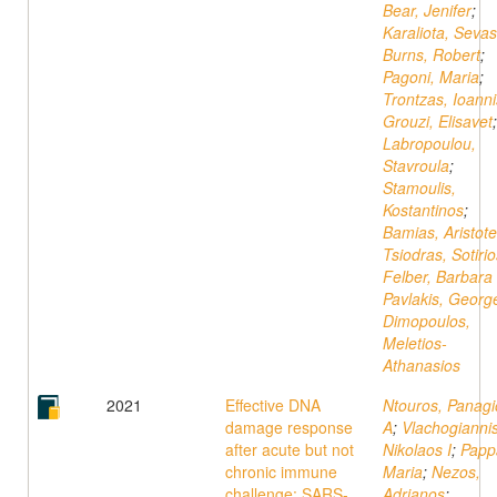
Bear, Jenifer
;
Karaliota, Sevas
Burns, Robert
;
Pagoni, Maria
;
Trontzas, Ioanni
Grouzi, Elisavet
;
Labropoulou,
Stavroula
;
Stamoulis,
Kostantinos
;
Bamias, Aristote
Tsiodras, Sotirio
Felber, Barbara
Pavlakis, Georg
Dimopoulos,
Meletios-
Athanasios
2021
Effective DNA
Ntouros, Panagi
damage response
A
;
Vlachogiannis
after acute but not
Nikolaos I
;
Papp
chronic immune
Maria
;
Nezos,
challenge: SARS-
Adrianos
;