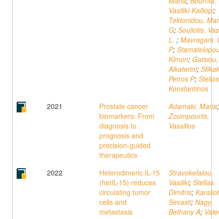
Maria
;
Bournia,
Vasiliki-Kalliopi
;
Tektonidou, Mar
G
;
Souliotis, Vas
L.
;
Mavragani, 
P
;
Stamatelopou
Kimon
;
Gatsiou,
Aikaterini
;
Sfikak
Petros P
;
Stellos
Konstantinos
2021
Prostate cancer
Adamaki, Maria
;
biomarkers: From
Zoumpourlis,
diagnosis to
Vassilios
prognosis and
precision-guided
therapeutics
2022
Heterodimeric IL-15
Stravokefalou,
(hetIL-15) reduces
Vasiliki
;
Stellas,
circulating tumor
Dimitris
;
Karaliot
cells and
Sevasti
;
Nagy,
metastasis
Bethany A
;
Valen