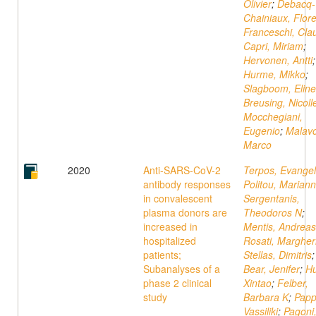
Olivier
;
Debacq-
Chainiaux, Flor
Franceschi, Cla
Capri, Miriam
;
Hervonen, Antti
;
Hurme, Mikko
;
Slagboom, Eline
Breusing, Nicoll
Mocchegiani,
Eugenio
;
Malavo
Marco
2020
Anti-SARS-CoV-2
Terpos, Evange
antibody responses
Politou, Marian
in convalescent
Sergentanis,
plasma donors are
Theodoros N
;
increased in
Mentis, Andreas
hospitalized
Rosati, Margher
patients;
Stellas, Dimitris
;
Subanalyses of a
Bear, Jenifer
;
Hu
phase 2 clinical
Xintao
;
Felber,
study
Barbara K
;
Papp
Vassiliki
;
Pagoni