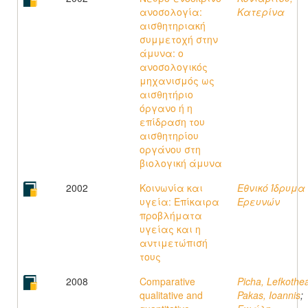
ανοσολογία:
Κατερίνα
αισθητηριακή
συμμετοχή στην
άμυνα: ο
ανοσολογικός
μηχανισμός ως
αισθητήριο
όργανο ή η
επίδραση του
αισθητηρίου
οργάνου στη
βιολογική άμυνα
2002
Κοινωνία και
Εθνικό Ίδρυμα
υγεία: Επίκαιρα
Ερευνών
προβλήματα
υγείας και η
αντιμετώπισή
τους
2008
Comparative
Picha, Lefkothe
qualitative and
Pakas, Ioannis
;