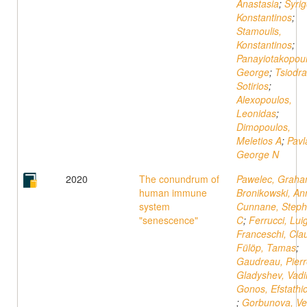
Anastasia
;
Syrig
Konstantinos
;
Stamoulis,
Konstantinos
;
Panayiotakopoul
George
;
Tsiodra
Sotirios
;
Alexopoulos,
Leonidas
;
Dimopoulos,
Meletios A
;
Pavl
George N
2020
The conundrum of
Pawelec, Grah
human immune
Bronikowski, An
system
Cunnane, Step
"senescence"
C
;
Ferrucci, Luig
Franceschi, Cla
Fülöp, Tamas
;
Gaudreau, Pierr
Gladyshev, Vad
Gonos, Efstathi
;
Gorbunova, Ve