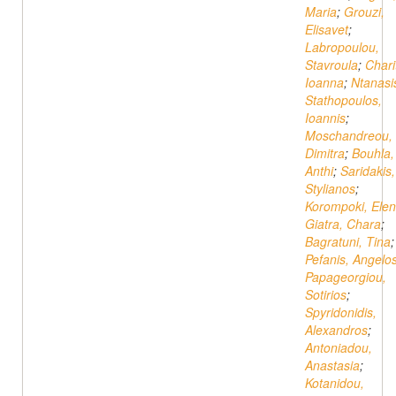
Maria
;
Grouzi,
Elisavet
;
Labropoulou,
Stavroula
;
Chari
Ioanna
;
Ntanasi
Stathopoulos,
Ioannis
;
Moschandreou,
Dimitra
;
Bouhla,
Anthi
;
Saridakis,
Stylianos
;
Korompoki, Elen
Giatra, Chara
;
Bagratuni, Tina
;
Pefanis, Angelo
Papageorgiou,
Sotirios
;
Spyridonidis,
Alexandros
;
Antoniadou,
Anastasia
;
Kotanidou,