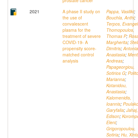
prostate cancer
2021
A phase II study on
Pappa, Vasiliki
;
the use of
Bouchla, Anthi
;
convalescent
Terpos, Evange
plasma for the
Thomopoulos,
treatment of severe
Thomas P
;
Rosa
COVID-19- A
Margherita
;
Stel
propensity score-
Dimitris
;
Antoni
matched control
Anastasia
;
Menti
analysis
Andreas
;
Papageorgiou,
Sotirios G
;
Polit
Marianna
;
Kotanidou,
Anastasia
;
Kalomenidis,
Ioannis
;
Poulako
Garyfalia
;
Jahaj,
Edison
;
Korompo
Eleni
;
Grigoropoulou,
Sotiria
;
Hu, Xint