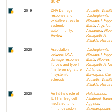
SCR7
2019
DNA Damage
Souliotis, Vassil
response and
Vlachogiannis,
oxidative stress in
Nikolaos I
;
Papp
systemic
Maria
;
Argyriou,
autoimmunity:
Alexandra
;
Ntou
Review
Panagiotis A
;
Sfikakis, Petros 
2020
Association
Vlachogiannis,
between DNA
Nikolaos I
;
Papp
damage response,
Maria
;
Ntouros,
fibrosis and type I
Panagiotis A
;
Ne
interferon signature
Adrianos
;
in systemic
Mavragani, Clio
sclerosis
Souliotis, Vassil
Sfikakis, Petros 
2020
An intrinsic role of
Hatzioannou,
IL-33 in Treg cell-
Aikaterini
;
Banos
mediated tumor
Aggelos
;
immunoevasion
Sakelaropoulos,