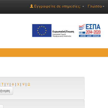
Εγγραφείτε σε υπηρεσίες:
Γλώσσα
|
Τ
|
Υ
|
Φ
|
Χ
|
Ψ
|
Ω