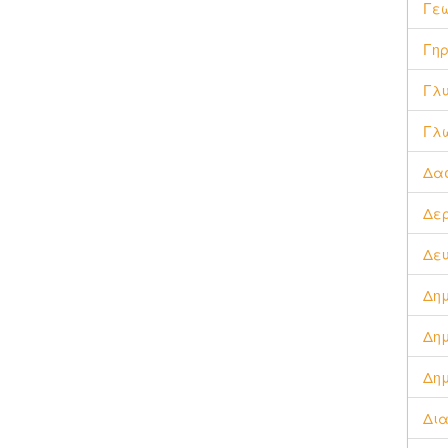
Γεω
Γηρ
Γλυ
Γλ
Δα
Δε
Δευ
Δημ
Δημ
Δημ
Δια