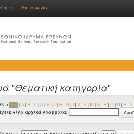
τήσεις
Επικοινωνία
νά "
Θεματική κατηγορία
"
Ήλιο
|
Α
|
Β
|
Γ
|
Δ
|
Ε
|
Ζ
|
Η
|
Θ
|
Ι
|
Κ
|
Λ
|
Μ
|
Ν
|
Ξ
|
Ο
|
Π
|
Ρ
|
Σ
0-9
άγετε λίγα αρχικά γράμματα:
Σε σειρά:
Αποτελέσματα/σελίδα