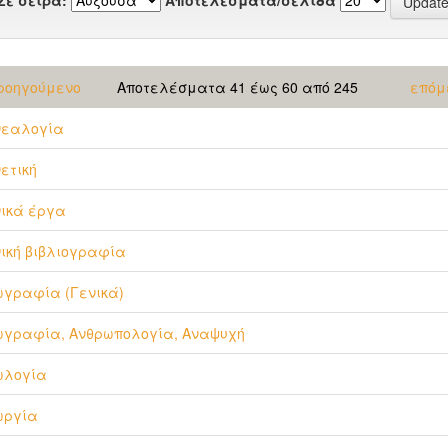
ροηγούμενο
Αποτελέσματα 41 έως 60 από 245
επόμ
νεαλογία
ετική
ικά έργα
ική βιβλιογραφία
γραφία (Γενικά)
ωγραφία, Ανθρωπολογία, Αναψυχή
ωλογία
ωργία