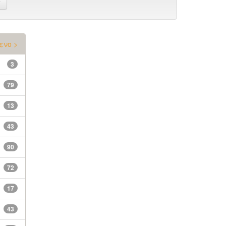
ενο >
3
79
13
43
90
72
17
43