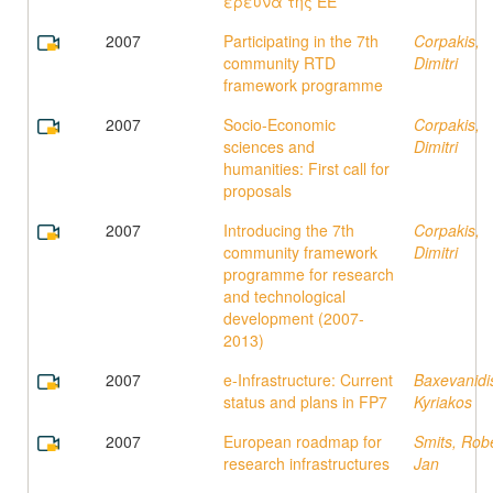
έρευνα της ΕΕ
2007
Participating in the 7th
Corpakis,
community RTD
Dimitri
framework programme
2007
Socio-Economic
Corpakis,
sciences and
Dimitri
humanities: First call for
proposals
2007
Introducing the 7th
Corpakis,
community framework
Dimitri
programme for research
and technological
development (2007-
2013)
2007
e-Infrastructure: Current
Baxevanidi
status and plans in FP7
Kyriakos
2007
European roadmap for
Smits, Rob
research infrastructures
Jan