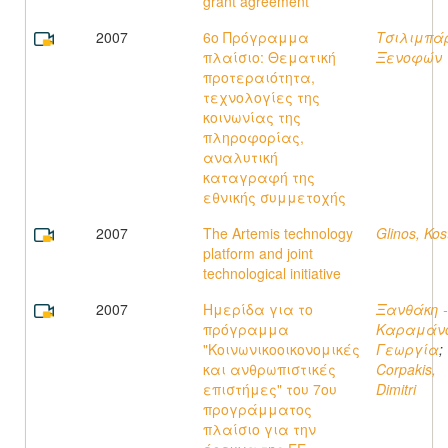
grant agreement
2007
6ο Πρόγραμμα
Τσιλιμπά
πλαίσιο: Θεματική
Ξενοφών
προτεραιότητα,
τεχνολογίες της
κοινωνίας της
πληροφορίας,
αναλυτική
καταγραφή της
εθνικής συμμετοχής
2007
The Artemis technology
Glinos, Kos
platform and joint
technological initiative
2007
Ημερίδα για το
Ξανθάκη -
πρόγραμμα
Καραμάνο
"Κοινωνικοοικονομικές
Γεωργία
;
και ανθρωπιστικές
Corpakis,
επιστήμες" του 7ου
Dimitri
προγράμματος
πλαίσιο για την