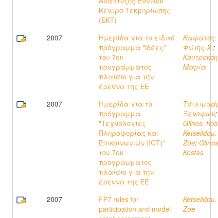
Ανάπτυξης Εθνικού
Κέντρο Τεκμηρίωσης
(ΕΚΤ)
2007
Ημερίδα για το ειδικό
Καφάτος,
πρόγραμμα "Ιδέες"
Φώτης Χ.
;
του 7ου
Κουτροκόη
προγράμματος
Μαρία
πλαίσιο για την
έρευνα της ΕΕ
2007
Ημερίδα για τo
Τσιλιμπά
πρόγραμμα
Ξενοφών
;
"Τεχνολογίες
Glinos, Kos
Πληροφορίας και
Ketselidou,
Επικοινωνιών (ΙCT)"
Zoe
;
Glinos
του 7ου
Kostas
προγράμματος
πλαίσιο για την
έρευνα της ΕΕ
2007
FP7 rules for
Ketselidou,
participation and model
Zoe