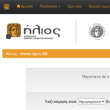
Αρχική
Πλοήγηση
Σχετικά
Συχνές ερω
Skip
navigation
Ήλιος - Αποθετήριο ΕΙΕ
Πηγαίνετε σε έ
Ταξινόμηση ανά:
Σε