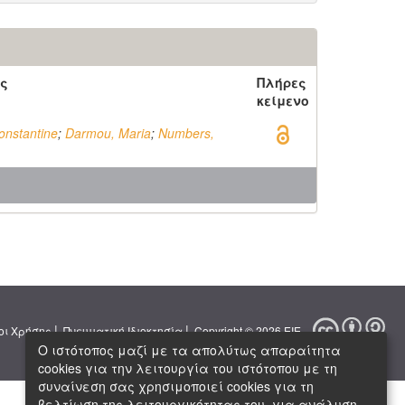
ς
Πλήρες
κείμενο
onstantine
;
Darmou, Maria
;
Numbers,
|
|
οι Χρήσης
Πνευματική Ιδιοκτησία
Copyright © 2026 ΕΙΕ
Ο ιστότοπος μαζί με τα απολύτως απαραίτητα
cookies για την λειτουργία του ιστότοπου με τη
συναίνεση σας χρησιμοποιεί cookies για τη
βελτίωση της λειτουργικότητας του, για ανάλυση,