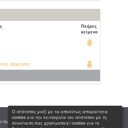
ς
Πλήρες
κείμενο
λος, Δημήτρης
Ο ιστότοπος μαζί με τα απολύτως απαραίτητα
cookies για την λειτουργία του ιστότοπου με τη
|
|
οι Χρήσης
Πνευματική Ιδιοκτησία
Copyright © 2026 ΕΙΕ
συναίνεση σας χρησιμοποιεί cookies για τη