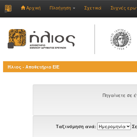
Αρχική
Πλοήγηση
Σχετικά
Συχνές ερω
Skip
navigation
Ήλιος - Αποθετήριο ΕΙΕ
Πηγαίνετε σε έ
Ταξινόμηση ανά:
Σε