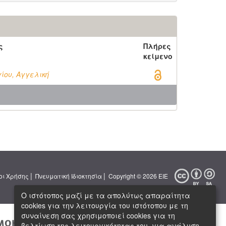
ς
Πλήρες
κείμενο
ου, Αγγελική
|
|
οι Χρήσης
Πνευματική Ιδιοκτησία
Copyright © 2026 ΕΙΕ
Ο ιστότοπος μαζί με τα απολύτως απαραίτητα
cookies για την λειτουργία του ιστότοπου με τη
συναίνεση σας χρησιμοποιεί cookies για τη
βελτίωση της λειτουργικότητας του, για ανάλυση,