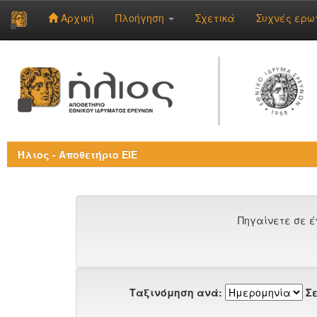
Αρχική
Πλοήγηση
Σχετικά
Συχνές ερω
Skip
navigation
Ήλιος - Αποθετήριο ΕΙΕ
Πηγαίνετε σε έ
Ταξινόμηση ανά:
Σε