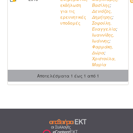
εκδήλωση
Βασίλης
;
για τις
Δενιόζος,
ερευνητικές
Δημήτρης
;
υποδομές
Σοφούλη,
Ευαγγελία
;
Ιωαννίδης,
Ιωάννης
;
Φαρμάκη,
Δώρα
;
Χριστούλα,
Μαρία
Αποτελέσματα 1 έως 1 από 1