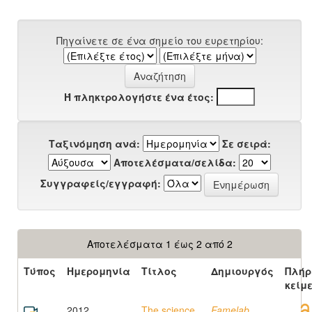
Πηγαίνετε σε ένα σημείο του ευρετηρίου:
Ή πληκτρολογήστε ένα έτος:
Ταξινόμηση ανά:
Σε σειρά:
Αποτελέσματα/σελίδα:
Συγγραφείς/εγγραφή:
Αποτελέσματα 1 έως 2 από 2
Τύπος
Ημερομηνία
Τίτλος
Δημιουργός
Πλήρ
κείμ
2012
The science
Famelab