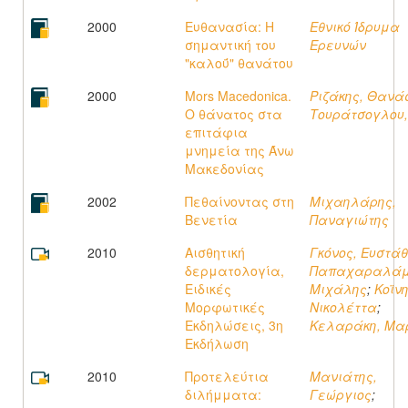
2000
Ευθανασία: Η
Εθνικό Ίδρυμα
σημαντική του
Ερευνών
"καλοΰ" θανάτου
2000
Mors Macedonica.
Ριζάκης, Θανά
Ο θάνατος στα
Τουράτσογλου, 
επιτάφια
μνημεία της Άνω
Μακεδονίας
2002
Πεθαίνοντας στη
Μιχαηλάρης,
Βενετία
Παναγιώτης
2010
Αισθητική
Γκόνος, Ευστάθ
δερματολογία,
Παπαχαραλάμ
Ειδικές
Μιχάλης
;
Κοϊνη
Μορφωτικές
Νικολέττα
;
Εκδηλώσεις, 3η
Κελαράκη, Μα
Εκδήλωση
2010
Προτελεύτια
Μανιάτης,
διλήμματα:
Γεώργιος
;