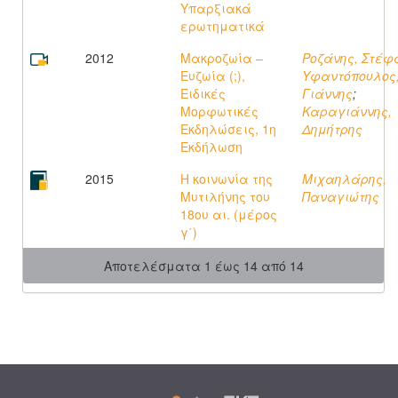
Υπαρξιακά
ερωτηματικά
2012
Μακροζωία –
Ροζάνης, Στέφ
Ευζωία (;),
Υφαντόπουλος
Ειδικές
Γιάννης
;
Μορφωτικές
Καραγιάννης,
Εκδηλώσεις, 1η
Δημήτρης
Εκδήλωση
2015
Η κοινωνία της
Μιχαηλάρης,
Μυτιλήνης του
Παναγιώτης
18ου αι. (μέρος
γ΄)
Αποτελέσματα 1 έως 14 από 14