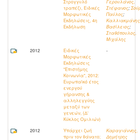
Στρογγυλό
Γερουλάνος,
τραπέζι, Ειδικές
Στέφανος
;
Σού
Μορφωτικές
Παύλος
;
Εκδηλώσεις, 4η
Καλλιακμάνης
Εκδήλωση
Βασίλειος
;
Σταθόπουλος,
Μιχάλης
2012
Ειδικές
-
Μορφωτικές
Εκδηλώσεις
"Επιστήμης
Κοινωνία", 2012:
Eυρωπαϊκό έτος
ενεργού
γήρανσης &
αλληλεγγύης
μεταξύ των
γενεών, (Δ'
Κύκλος Ομιλιών)
2012
Υπάρχει ζωή
Καραγιάννης,
πριν τον θάνατο;
Δημήτρης