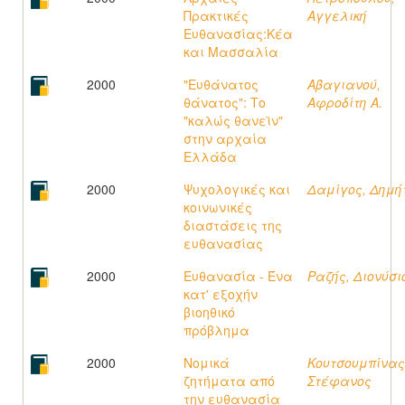
Πρακτικές
Αγγελική
Ευθανασίας:Κέα
και Μασσαλία
2000
"Ευθάνατος
Αβαγιανού,
θάνατος": Το
Αφροδίτη Α.
"καλώς θανεϊν"
στην αρχαία
Ελλάδα
2000
Ψυχολογικές και
Δαμίγος, Δημή
κοινωνικές
διαστάσεις της
ευθανασίας
2000
Ευθανασία - Ένα
Ραζής, Διονύσι
κατ' εξοχήν
βιοηθικό
πρόβλημα
2000
Νομικά
Κουτσουμπίνας
ζητήματα από
Στέφανος
την ευθανασία