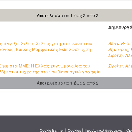
Αποτελέσματα 1 έως 2 από 2
Δημιουργ
 άγγιξε: Χίλιες λέξεις για μια εικόνα από
Αδάμ-Βελέ
λόγους, Ειδικές Μορφωτικές Εκδηλώσεις, 2η
Δημήτρης
;
Σφοίνη, Α
ήθηκε στα ΜΜΕ: Η Ελλάς ευγνωμονούσα του
Σφοίνη, Α
8) και οι τύχες της στο πρωθυπουργικό γραφείο
Αποτελέσματα 1 έως 2 από 2
|
|
|
Cookie Banner
Cookies
Προσωπικά δεδομένα
Όρ