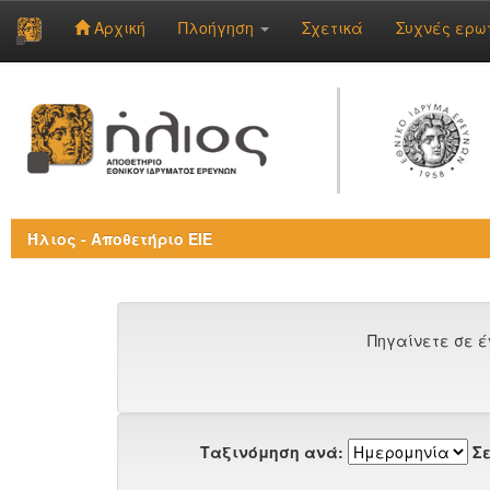
Αρχική
Πλοήγηση
Σχετικά
Συχνές ερω
Skip
navigation
Ήλιος - Αποθετήριο ΕΙΕ
Πηγαίνετε σε έ
Ταξινόμηση ανά:
Σε