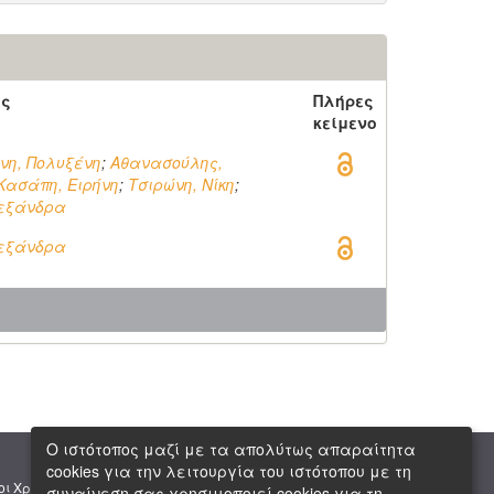
ός
Πλήρες
κείμενο
νη, Πολυξένη
;
Αθανασούλης,
Κασάπη, Ειρήνη
;
Τσιρώνη, Νίκη
;
λεξάνδρα
λεξάνδρα
Ο ιστότοπος μαζί με τα απολύτως απαραίτητα
cookies για την λειτουργία του ιστότοπου με τη
|
|
οι Χρήσης
Πνευματική Ιδιοκτησία
Copyright © 2026 ΕΙΕ
συναίνεση σας χρησιμοποιεί cookies για τη