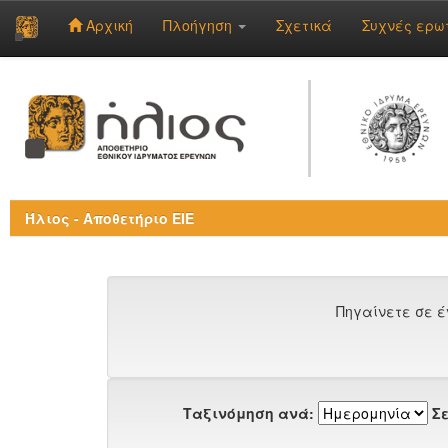
Αρχική
Πλοήγηση
Σχετικά
Συχνές ερω
Skip
navigation
Ήλιος - Αποθετήριο ΕΙΕ
Πηγαίνετε σε έ
Ταξινόμηση ανά:
Σε