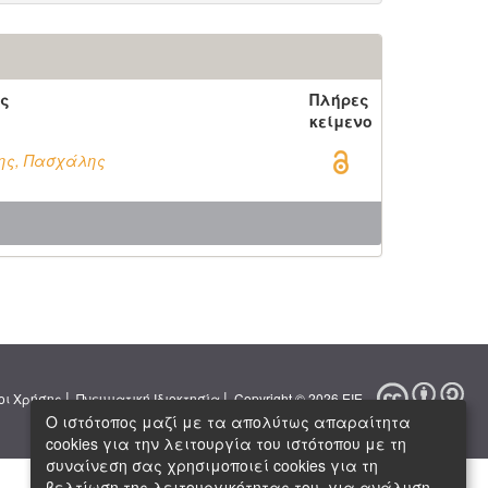
ς
Πλήρες
κείμενο
ης, Πασχάλης
|
|
οι Χρήσης
Πνευματική Ιδιοκτησία
Copyright © 2026 ΕΙΕ
Ο ιστότοπος μαζί με τα απολύτως απαραίτητα
cookies για την λειτουργία του ιστότοπου με τη
συναίνεση σας χρησιμοποιεί cookies για τη
βελτίωση της λειτουργικότητας του, για ανάλυση,