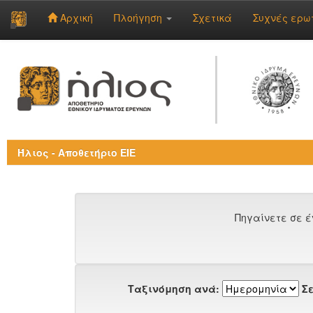
Αρχική
Πλοήγηση
Σχετικά
Συχνές ερω
Skip
navigation
Ήλιος - Αποθετήριο ΕΙΕ
Πηγαίνετε σε έ
Ταξινόμηση ανά:
Σε