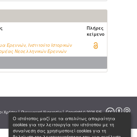
ς
Πλήρες
κείμενο
μα Ερευνών, Ινστιτούτο Ιστορικών
Τομέας Νεοελληνικών Ερευνών
|
|
οι Χρήσης
Πνευματική Ιδιοκτησία
Copyright © 2026 ΕΙΕ
Ο ιστότοπος μαζί με τα απολύτως απαραίτητα
cookies για την λειτουργία του ιστότοπου με τη
συναίνεση σας χρησιμοποιεί cookies για τη
βελτίωση της λειτουργικότητας του, για ανάλυση,