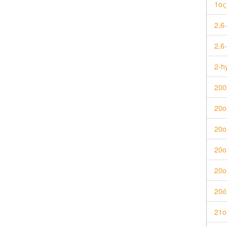
1ος
2,6
2,6
2-h
200
20ο
20ο
20ο
20ο
20ό
21ο