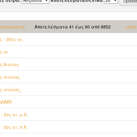
ροηγούμενο
Αποτελέσματα 41 έως 60 από 8852
επόμ
ς - 20ος αι.
ς αι.
ς Αιώνας
ς αιώνας
ς αιώνας,
-qNMR
 - 2ος αι. μ.Χ.
 - 2ος αι. π.Χ.