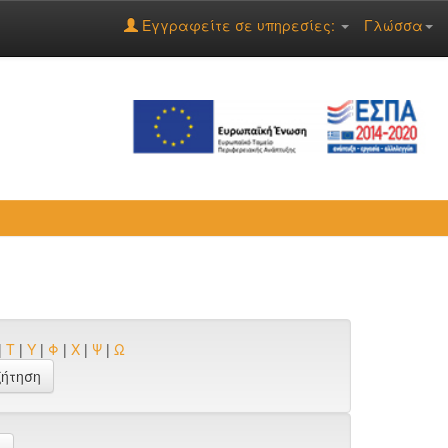
Εγγραφείτε σε υπηρεσίες:
Γλώσσα
|
Τ
|
Υ
|
Φ
|
Χ
|
Ψ
|
Ω