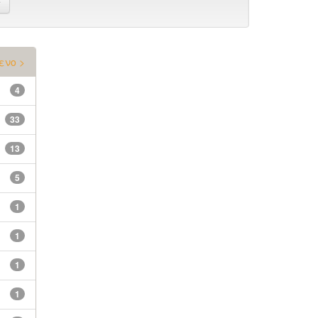
ενο >
4
33
13
5
1
1
1
1