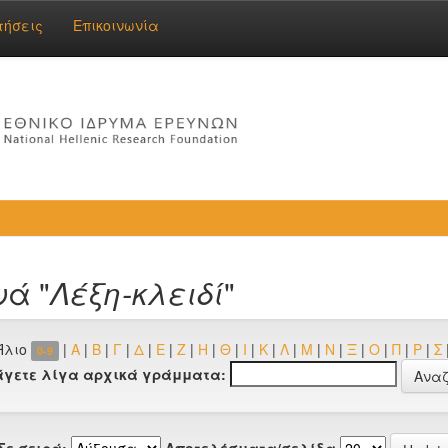
τήσεις
Επικοινωνία
νά "
Λέξη-κλειδί
"
Ήλιο
|
Α
|
Β
|
Γ
|
Δ
|
Ε
|
Ζ
|
Η
|
Θ
|
Ι
|
Κ
|
Λ
|
Μ
|
Ν
|
Ξ
|
Ο
|
Π
|
Ρ
|
Σ
0-9
άγετε λίγα αρχικά γράμματα:
Σε σειρά:
Αποτελέσματα/σελίδα