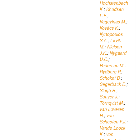
Hochstenbach
K.
;
Knudsen
L.E.
;
Kogevinas M.
;
Kovács K.
;
Kyrtopoulos
S.A.
;
Løvik
M.
;
Nielsen
J.K.
;
Nygaard
U.C.
;
Pedersen M.
;
Rydberg P.
;
Schoket B.
;
Segerbäck D.
;
Singh R.
;
Sunyer J.
;
Törnqvist M.
;
van Loveren
H.
;
van
Schooten F.J.
;
Vande Loock
K.
;
von