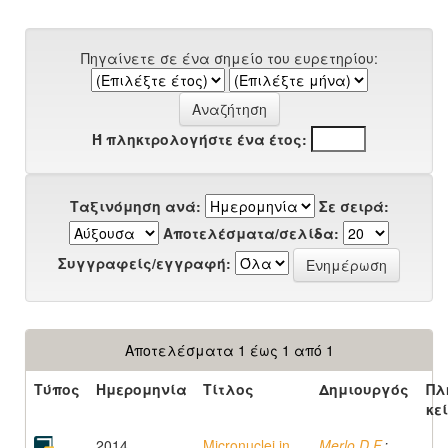
Πηγαίνετε σε ένα σημείο του ευρετηρίου:
Ή πληκτρολογήστε ένα έτος:
Ταξινόμηση ανά:
Σε σειρά:
Αποτελέσματα/σελίδα:
Συγγραφείς/εγγραφή:
Αποτελέσματα 1 έως 1 από 1
Τύπος
Ημερομηνία
Τίτλος
Δημιουργός
Πλ
κε
2014
Micronuclei in
Merlo D.F.
;