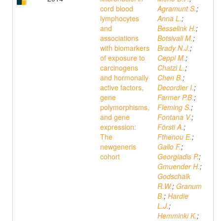
cord blood
Agramunt S.
;
lymphocytes
Anna L.
;
and
Besselink H.
;
associations
Botsivali M.
;
with biomarkers
Brady N.J.
;
of exposure to
Ceppi M.
;
carcinogens
Chatzi L.
;
and hormonally
Chen B.
;
active factors,
Decordier I.
;
gene
Farmer P.B.
;
polymorphisms,
Fleming S.
;
and gene
Fontana V.
;
expression:
Försti A.
;
The
Fthenou E.
;
newgeneris
Gallo F.
;
cohort
Georgiadis P.
;
Gmuender H.
;
Godschalk
R.W.
;
Granum
B.
;
Hardie
L.J.
;
Hemminki K.
;