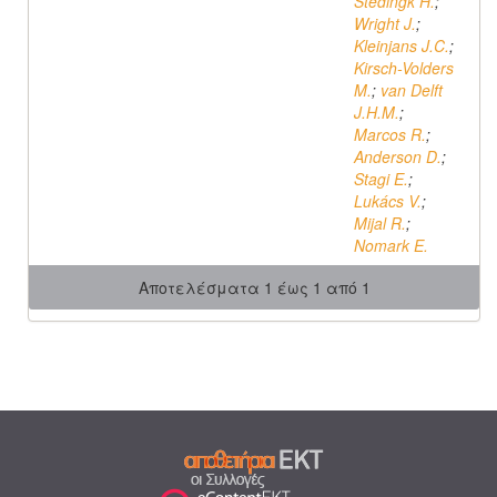
Stedingk H.
;
Wright J.
;
Kleinjans J.C.
;
Kirsch-Volders
M.
;
van Delft
J.H.M.
;
Marcos R.
;
Anderson D.
;
Stagi E.
;
Lukács V.
;
Mijal R.
;
Nomark E.
Αποτελέσματα 1 έως 1 από 1