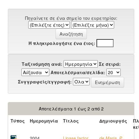
Πηγαίνετε σε ένα σημείο του ευρετηρίου:
Ή πληκτρολογήστε ένα έτος:
Ταξινόμηση ανά:
Σε σειρά:
Αποτελέσματα/σελίδα:
Συγγραφείς/εγγραφή:
Αποτελέσματα 1 έως 2 από 2
Τύπος
Ημερομηνία
Τίτλος
Δημιουργός
Πλ
κε
2004
Lipase factor
de Maria, P.