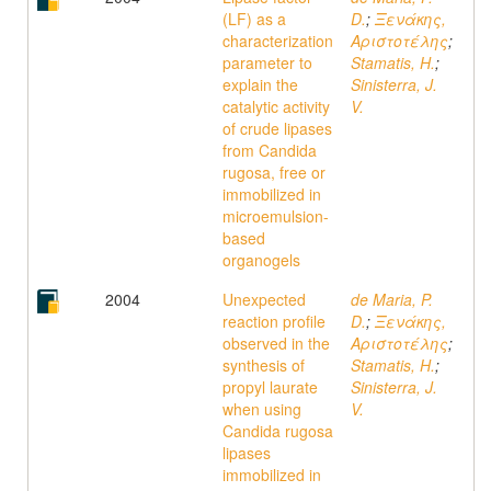
(LF) as a
D.
;
Ξενάκης,
characterization
Αριστοτέλης
;
parameter to
Stamatis, H.
;
explain the
Sinisterra, J.
catalytic activity
V.
of crude lipases
from Candida
rugosa, free or
immobilized in
microemulsion-
based
organogels
2004
Unexpected
de Maria, P.
reaction profile
D.
;
Ξενάκης,
observed in the
Αριστοτέλης
;
synthesis of
Stamatis, H.
;
propyl laurate
Sinisterra, J.
when using
V.
Candida rugosa
lipases
immobilized in