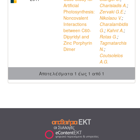
Artificial
Charisiadis A.
;
Photosynthesis:
Zervaki G.E.
;
Noncovalent
Nikolaou V.
;
Interactions
Charalambidis
between C60-
G.
;
Kahnt A.
;
Dipyridyl and
Rotas G.
;
Zinc Porphyrin
Tagmatarchis
Dimer
N.
;
Coutsolelos
A.G.
Αποτελέσματα 1 έως 1 από 1