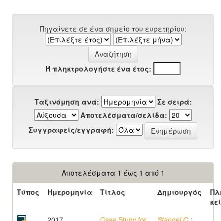
Πηγαίνετε σε ένα σημείο του ευρετηρίου:
Ή πληκτρολογήστε ένα έτος:
Ταξινόμηση ανά:
Σε σειρά:
Αποτελέσματα/σελίδα:
Συγγραφείς/εγγραφή:
Αποτελέσματα 1 έως 1 από 1
Τύπος
Ημερομηνία
Τίτλος
Δημιουργός
Πλ
κε
2017
Case Study for
Stangel C.
;