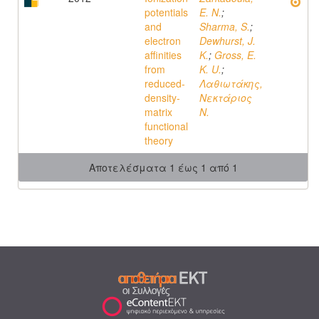
potentials
E. N.
;
and
Sharma, S.
;
electron
Dewhurst, J.
affinities
K.
;
Gross, E.
from
K. U.
;
reduced-
Λαθιωτάκης,
density-
Νεκτάριος
matrix
N.
functional
theory
Αποτελέσματα 1 έως 1 από 1