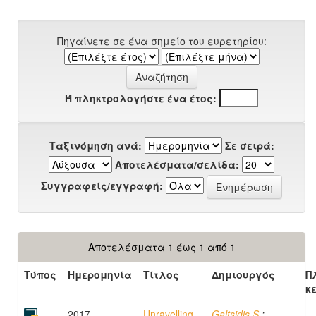
Πηγαίνετε σε ένα σημείο του ευρετηρίου:
Ή πληκτρολογήστε ένα έτος:
Ταξινόμηση ανά:
Σε σειρά:
Αποτελέσματα/σελίδα:
Συγγραφείς/εγγραφή:
Αποτελέσματα 1 έως 1 από 1
Τύπος
Ημερομηνία
Τίτλος
Δημιουργός
Π
κ
2017
Unravelling
Galtsidis S.
;