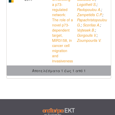
a p73-
Logotheti S.
;
regulated
Pavlopoulou A.
;
network:
Zampetidis C.P.
;
The role of a
Papachristopoulou
novel p73-
G.
;
Scorilas A.
;
dependent
Vojtesek B.
;
target,
Gorgoulis V.
;
MIR3158, in
Zoumpourlis V.
cancer cell
migration
and
invasiveness
Αποτελέσματα 1 έως 1 από 1