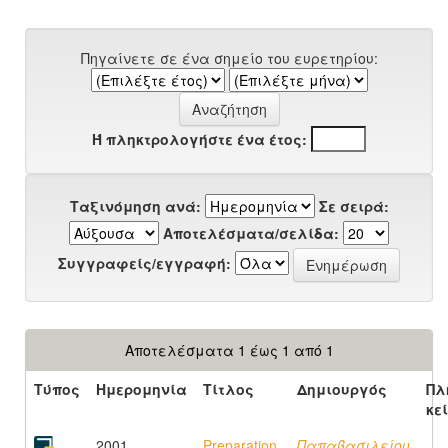
Πηγαίνετε σε ένα σημείο του ευρετηρίου:
Ή πληκτρολογήστε ένα έτος:
Ταξινόμηση ανά:
Σε σειρά:
Αποτελέσματα/σελίδα:
Συγγραφείς/εγγραφή:
Αποτελέσματα 1 έως 1 από 1
Τύπος
Ημερομηνία
Τίτλος
Δημιουργός
Πλ
κε
2001
Preparation,
Παπαβασιλείου