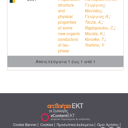
structure
Γεώργιος
;
and
Μούσδης,
physical
Γεώργιος Α.
;
properties
Terzis, A.
;
of some
Raptopoulou, C.
;
new organic
Murata, K.
;
conductors
Konoike, T.
;
of tau-
Yoshino, Y.
phase
Αποτελέσματα 1 έως 1 από 1
|
|
|
|
Cookie Banner
Cookies
Προσωπικά δεδομένα
Όροι Χρήσης