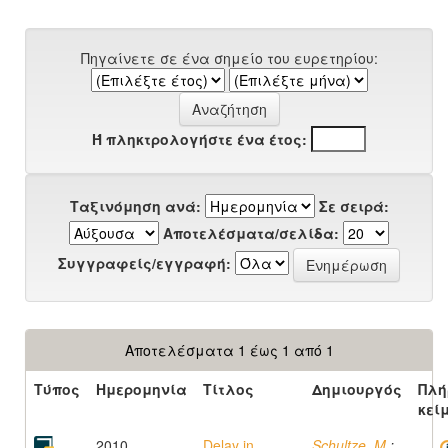
Πηγαίνετε σε ένα σημείο του ευρετηρίου:
Ή πληκτρολογήστε ένα έτος:
Ταξινόμηση ανά:
Σε σειρά:
Αποτελέσματα/σελίδα:
Συγγραφείς/εγγραφή:
Αποτελέσματα 1 έως 1 από 1
Τύπος
Ημερομηνία
Τίτλος
Δημιουργός
Πλή
κεί
2010
Delay in
Schultze, M.
;