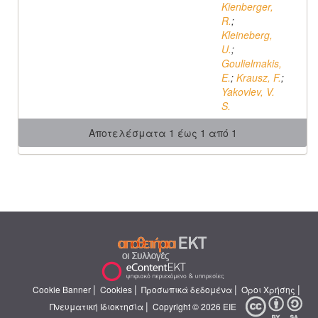
Kienberger,
R.
;
Kleineberg,
U.
;
Goulielmakis,
E.
;
Krausz, F.
;
Yakovlev, V.
S.
Αποτελέσματα 1 έως 1 από 1
|
|
|
|
Cookie Banner
Cookies
Προσωπικά δεδομένα
Όροι Χρήσης
|
Πνευματική Ιδιοκτησία
Copyright © 2026 ΕΙΕ