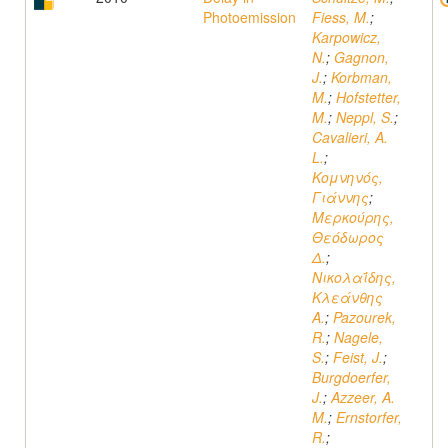
Photoemission
Fiess, M.
;
Karpowicz,
N.
;
Gagnon,
J.
;
Korbman,
M.
;
Hofstetter,
M.
;
Neppl, S.
;
Cavalieri, A.
L.
;
Κομνηνός,
Γιάννης
;
Μερκούρης,
Θεόδωρος
Δ.
;
Νικολαΐδης,
Κλεάνθης
A.
;
Pazourek,
R.
;
Nagele,
S.
;
Feist, J.
;
Burgdoerfer,
J.
;
Azzeer, A.
M.
;
Ernstorfer,
R.
;