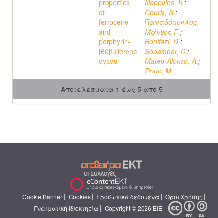
properties
Iliopoulos, K.
;
of
Couris, S.
;
ferrocene-
Παπαδόπουλος,
and
Μάνθος Γ.
;
porphyrin-
Bonifazi, D.
;
[60]fullerene
Sooambar, C.
;
dyads
Mateo-Alonso, A.
;
Prato, M.
Αποτελέσματα 1 έως 5 από 5
|
|
|
|
Cookie Banner
Cookies
Προσωπικά δεδομένα
Όροι Χρήσης
|
Πνευματική Ιδιοκτησία
Copyright © 2026 ΕΙΕ