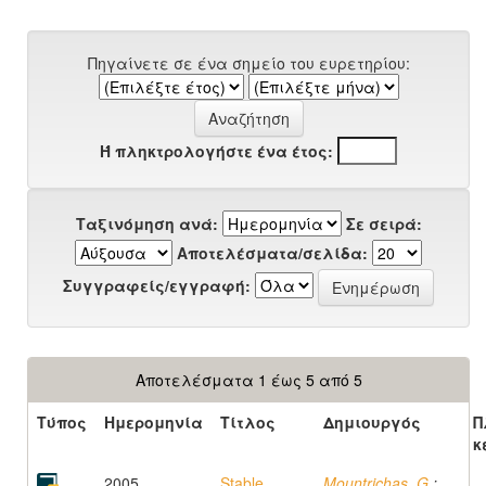
Πηγαίνετε σε ένα σημείο του ευρετηρίου:
Ή πληκτρολογήστε ένα έτος:
Ταξινόμηση ανά:
Σε σειρά:
Αποτελέσματα/σελίδα:
Συγγραφείς/εγγραφή:
Αποτελέσματα 1 έως 5 από 5
Τύπος
Ημερομηνία
Τίτλος
Δημιουργός
Π
κ
2005
Stable
Mountrichas, G.
;