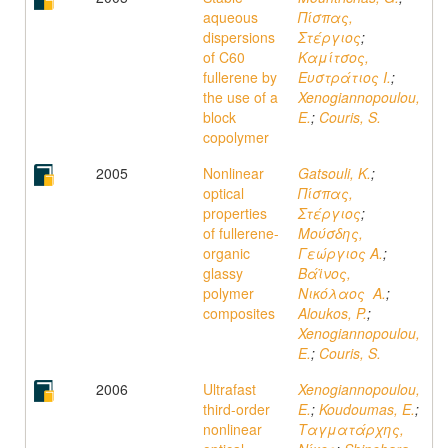
aqueous
Πίσπας,
dispersions
Στέργιος
;
of C60
Καμίτσος,
fullerene by
Ευστράτιος Ι.
;
the use of a
Xenogiannopoulou,
block
E.
;
Couris, S.
copolymer
2005
Nonlinear
Gatsouli, K.
;
optical
Πίσπας,
properties
Στέργιος
;
of fullerene-
Μούσδης,
organic
Γεώργιος Α.
;
glassy
Βάϊνος,
polymer
Νικόλαος A.
;
composites
Aloukos, P.
;
Xenogiannopoulou,
E.
;
Couris, S.
2006
Ultrafast
Xenogiannopoulou,
third-order
E.
;
Koudoumas, E.
;
nonlinear
Ταγματάρχης,