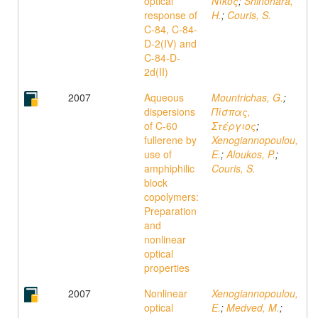
optical
Νίκος
;
Shinohara,
response of
H.
;
Couris, S.
C-84, C-84-
D-2(IV) and
C-84-D-
2d(II)
2007
Aqueous
Mountrichas, G.
;
dispersions
Πίσπας,
of C-60
Στέργιος
;
fullerene by
Xenogiannopoulou,
use of
E.
;
Aloukos, P.
;
amphiphilic
Couris, S.
block
copolymers:
Preparation
and
nonlinear
optical
properties
2007
Nonlinear
Xenogiannopoulou,
optical
E.
;
Medved, M.
;