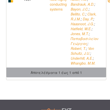
conducting
Bandrauk, A.D.
;
systems
Bayon, J.C.
;
Bellito, C.
;
Clark,
R.J.M.
;
Day, P.
;
Haasnoot, J.G.
;
Hatfield, W.E.
;
Jones, M.T.
;
Παπαβασιλείου
Γεώργιος
;
Robert, T.
;
Von
Schultz, J.U.
;
Underhill, A.E.
;
Whangbo, M.M.
Αποτελέσματα 1 έως 1 από 1