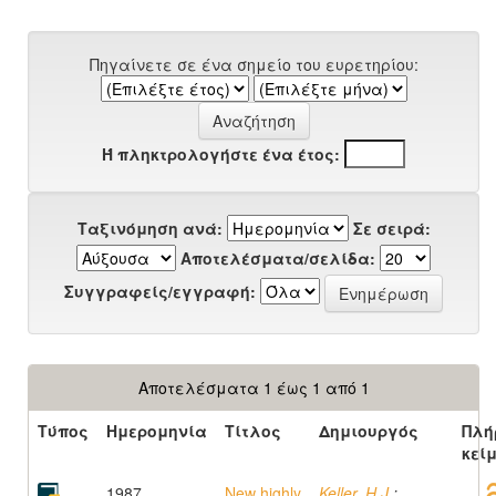
Πηγαίνετε σε ένα σημείο του ευρετηρίου:
Ή πληκτρολογήστε ένα έτος:
Ταξινόμηση ανά:
Σε σειρά:
Αποτελέσματα/σελίδα:
Συγγραφείς/εγγραφή:
Αποτελέσματα 1 έως 1 από 1
Τύπος
Ημερομηνία
Τίτλος
Δημιουργός
Πλή
κεί
1987
New highly
Keller, H.J.
;