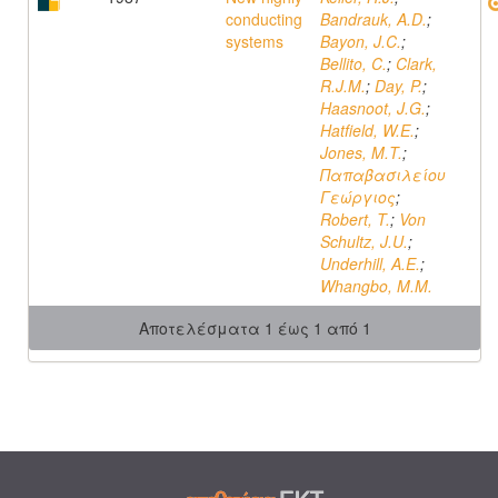
conducting
Bandrauk, A.D.
;
systems
Bayon, J.C.
;
Bellito, C.
;
Clark,
R.J.M.
;
Day, P.
;
Haasnoot, J.G.
;
Hatfield, W.E.
;
Jones, M.T.
;
Παπαβασιλείου
Γεώργιος
;
Robert, T.
;
Von
Schultz, J.U.
;
Underhill, A.E.
;
Whangbo, M.M.
Αποτελέσματα 1 έως 1 από 1