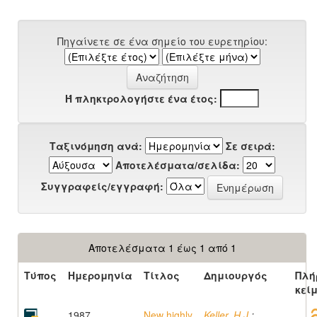
Πηγαίνετε σε ένα σημείο του ευρετηρίου:
Ή πληκτρολογήστε ένα έτος:
Ταξινόμηση ανά:
Σε σειρά:
Αποτελέσματα/σελίδα:
Συγγραφείς/εγγραφή:
Αποτελέσματα 1 έως 1 από 1
Τύπος
Ημερομηνία
Τίτλος
Δημιουργός
Πλή
κεί
1987
New highly
Keller, H.J.
;